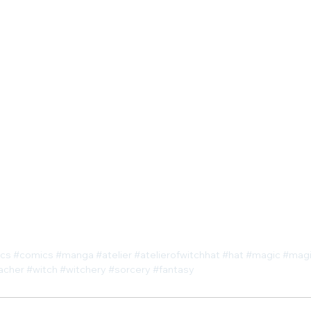
cs
#comics
#manga
#atelier
#atelierofwitchhat
#hat
#magic
#mag
acher
#witch
#witchery
#sorcery
#fantasy