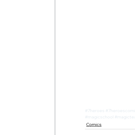
#7heroes
#7heroescomi
#magicschool
#magicte
Comics