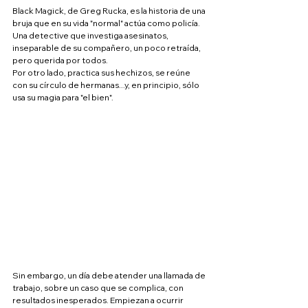
Black Magick, de Greg Rucka, es la historia de una 
bruja que en su vida "normal" actúa como policía. 
Una detective que investiga asesinatos, 
inseparable de su compañero, un poco retraída, 
pero querida por todos.
Por otro lado, practica sus hechizos, se reúne 
con su círculo de hermanas...y, en principio, sólo 
usa su magia para "el bien".
Sin embargo, un día debe atender una llamada de 
trabajo, sobre un caso que se complica, con 
resultados inesperados. Empiezan a ocurrir 