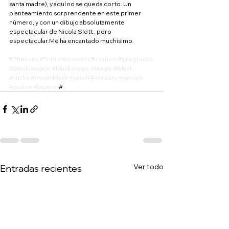
santa madre), y aquí no se queda corto. Un 
planteamiento sorprendente en este primer 
número, y con un dibujo absolutamente 
espectacular de Nicola Slott , pero 
espectacular.Me ha encantado muchísimo.
#7heroes
#7heroescomics
#comics
#gregrucka
#blackmagick
#blackmagic
#magic
#black
#rucka
#rowanblack
#witch
#sorcery
#wiccan
#police
#lazarus
 #
Ver todo
Entradas recientes