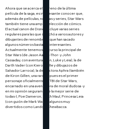
Ahora que se acerca el estreno de la última 
película de la saga, es interesante conocer que, 
además de películas, novelas y series, Star Wars 
también tiene una amplia selección de cómics.
El actual canon de Disney incluye varias series 
regulares para las que se fichó a varios autores y 
dibujantes de renombre, y que han sacado 
algunos números bastante interesantes.
Actualmente tenemos en curso la principal de 
Star Wars (de Jason Aaron -Thor- y John 
Cassaday, con aventuras Han, Luke y Leia), la de 
Darth Vader (con Kieron Gille y dibujazos de 
Salvador Larroca), la de Doctora Aphra (también 
de Kiron Gillen, una rareza, pues es el primer 
personaje oficialmente LGTBI de Star Wars, 
encarnado en una aventurera de moral dudosa -y 
en mi opinión seguramente la mejor serie de 
todas-), Poe Dameron, Darth Maul, Princesa Leia 
(con guión de Mark Waid)...algunos muy 
divertidos como Lando o Chewbacca.