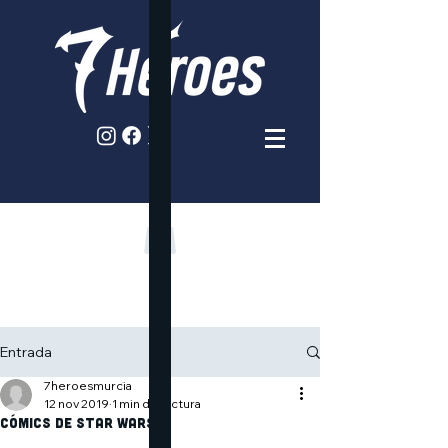
Entrada
7heroesmurcia
12 nov 2019
1 min de lectura
Cómics de star wars