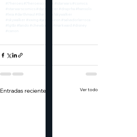
#7heroes
#7heroescomics
#starwars
#comics
#starwarscomics
#darthvader
#draprha
#hansolo
#leia
#darthmaul
#theriseofskywalker
#skywalker
#xwing
#jasonaaron
#salvadorlarroca
#lgtbi
#lando
#chewbacca
#markwaid
#disney
#canon
Ver todo
Entradas recientes