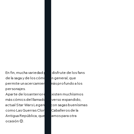
En fin, mucha variedad para disfrute de los fans 
de la saga y de los cómics en general, que 
permite un acercamiento más profundo a los 
personajes.
Aparte de los anteriores, existen muchísimos 
más cómics del llamado universo expandido, 
actual Star Wars Legends, con sagas buenísimas 
como Las Guerras Clone o Caballeros de la 
Antigua República, que dejamos para otra 
ocasión 😊.