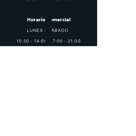
Horario Comercial
LUNES - SÁBADO
10:30 - 14:00, 17:00 - 21:00
Domingos cerrado
Dirección
C/ Don Alfonso Palazón Clemares, nº 4
Edificio Solana, Local 2 (frente a Zig Zag)
Murcia
7heroesmurcia@gmail.com
| TEL.968 931 777