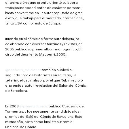
en animación y que pronto orientó su labor a 
trabajos independientes de carácter personal, 
hasta convertirse en un autor reputado de gran 
éxito, que trabaja para el mercado internacional, 
tanto USA como resto de Europa.
Iniciado en el cómic de forma autodidacta, ha 
colaborado con diversos fanzines y revistas, en 
2005 publicó su primer álbum monográfico, El 
circo del desaliento (Astiberri, 2005).
@astiberri_ediciones
 también publicó su 
segundo libro de historietas en solitario, La 
tetería del oso malayo, por el que Rubín recibió 
el premio al autor revelación del Salón del Cómic 
de Barcelona.
En 2008 
@planetadcomic
 publicó Cuaderno de 
Tormentas, y fue nuevamente candidato a los 
premios del Saló del Còmic de Barcelona. Este 
mismo año, optó como finalista al Premio 
Nacional de Cómic.