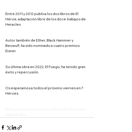
Entre 2011 y 2012 publica los dos libros de El 
Héroe, adaptación libre de los doce trabajos de 
Heracles.
Autor también de Ether, Black Hammer y 
Beowulf, ha sido nominado a cuatro premios 
Eisner.
Su última obra en 2022, El Fuego, ha tenido gran 
éxito y repercusión.
Os esperamos a todos el próximo viernes en 7 
Héroes.
#7heroes
#murcia
#comics
#firmas7h
#autores
#davidrubin