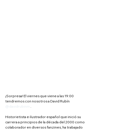
¡Sorpresa! El viernes que viene a las 19:00 
tendremos con nosotros a David Rubín 
@davidrubinm
 .
Historietista e ilustrador español que inició su 
carrera a principios de la década del 2000 como 
colaborador en diversos fanzines, ha trabajado 