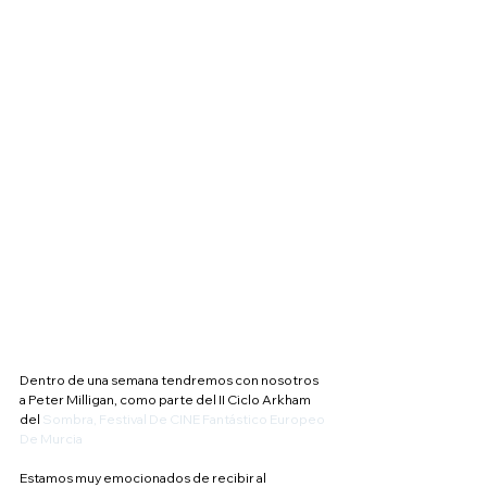
Dentro de una semana tendremos con nosotros 
a Peter Milligan, como parte del II Ciclo Arkham 
del 
Sombra, Festival De CINE Fantástico Europeo 
De Murcia
Estamos muy emocionados de recibir al 