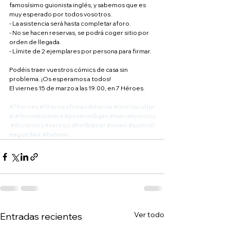
famosísimo guionista inglés, y sabemos que es 
muy esperado por todos vosotros.
- La asistencia será hasta completar aforo.
- No se hacen reservas, se podrá coger sitio por 
orden de llegada.
- Límite de 2 ejemplares por persona para firmar.
Podéis traer vuestros cómics de casa sin 
problema. ¡Os esperamos a todos!
El viernes 15 de marzo a las 19.00, en 7 Héroes.
#7heroes
#7heroesfirmas
#murcia
#murciacultur
al
#festivalsombra
#petermilligan
#marvelcomics
#dccomics
#vertigo
#hellblazer
#xmen
#justicel
eaguedark
#batman
Ver todo
Entradas recientes