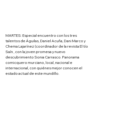
MARTES: Especial encuentro con los tres 
talentos de Águilas, Daniel Acuña, Dani Marco y 
Chema Lajarínez (coordinador de la revista El tío 
Saín , con la joven promesa y nuevo 
descubrimiento Sonia Carrasco. Panorama 
comicquero murciano, local, nacional e 
internacional, con quiénes mejor conocen el 
estado actual de este mundillo.