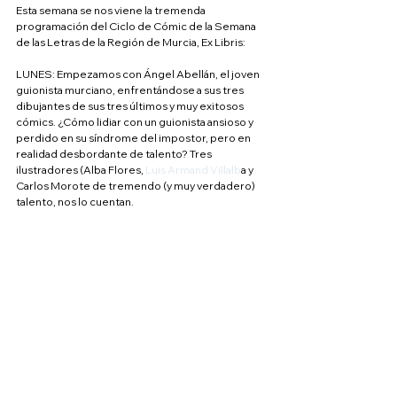
Esta semana se nos viene la tremenda 
programación del Ciclo de Cómic de la Semana 
de las Letras de la Región de Murcia, Ex Libris:
LUNES: Empezamos con Ángel Abellán, el joven 
guionista murciano, enfrentándose a sus tres 
dibujantes de sus tres últimos y muy exitosos 
cómics. ¿Cómo lidiar con un guionista ansioso y 
perdido en su síndrome del impostor, pero en 
realidad desbordante de talento? Tres 
ilustradores (Alba Flores,
 Luis Armand Villalb
a y 
Carlos Morote de tremendo (y muy verdadero) 
talento, nos lo cuentan.