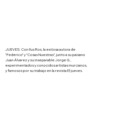
JUEVES: Con Ilus Ros, la exitosa autora de 
"Federico" y "Cosas Nuestras", junto a su paisano 
Juan Álvarez y su inseparable Jorge G., 
experimentados y conocidos artistas murcianos, 
y famosos por su trabajo en la revista El jueves.