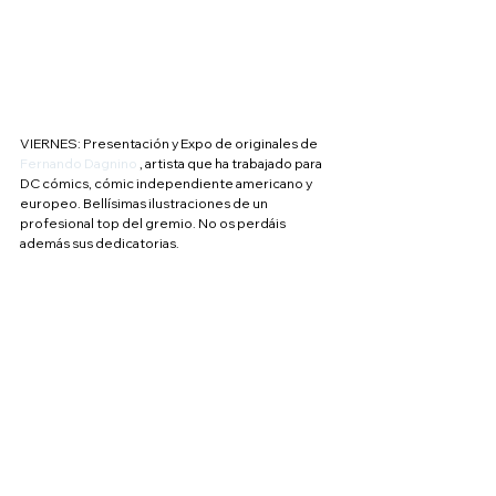
VIERNES: Presentación y Expo de originales de 
Fernando Dagnino
 , artista que ha trabajado para 
DC cómics, cómic independiente americano y 
europeo. Bellísimas ilustraciones de un 
profesional top del gremio. No os perdáis 
además sus dedicatorias.