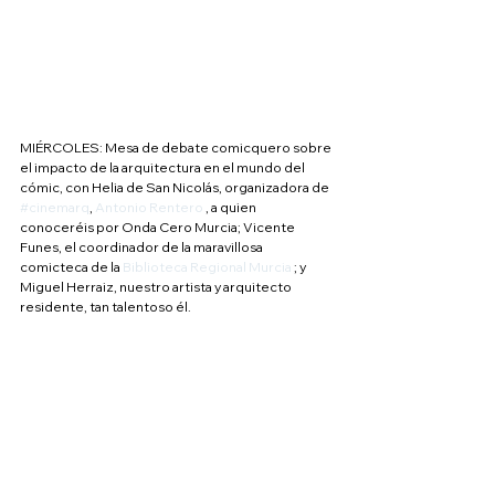
MIÉRCOLES: Mesa de debate comicquero sobre 
el impacto de la arquitectura en el mundo del 
cómic, con Helia de San Nicolás, organizadora de 
#cinemarq
, 
Antonio Rentero
 , a quien 
conoceréis por Onda Cero Murcia; Vicente 
Funes, el coordinador de la maravillosa 
comicteca de la 
Biblioteca Regional Murcia
 ; y 
Miguel Herraiz, nuestro artista y arquitecto 
residente, tan talentoso él.