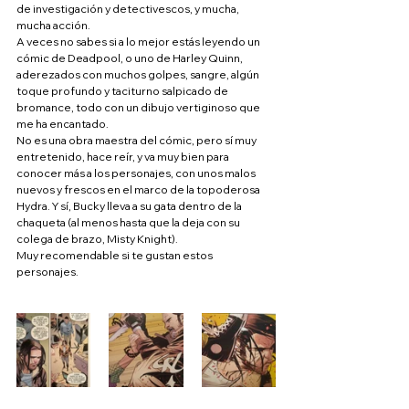
de investigación y detectivescos, y mucha, 
mucha acción.
A veces no sabes si a lo mejor estás leyendo un 
cómic de Deadpool, o uno de Harley Quinn, 
aderezados con muchos golpes, sangre, algún 
toque profundo y taciturno salpicado de 
bromance, todo con un dibujo vertiginoso que 
me ha encantado.
No es una obra maestra del cómic, pero sí muy 
entretenido, hace reír, y va muy bien para 
conocer más a los personajes, con unos malos 
nuevos y frescos en el marco de la topoderosa 
Hydra. Y sí, Bucky lleva a su gata dentro de la 
chaqueta (al menos hasta que la deja con su 
colega de brazo, Misty Knight).
Muy recomendable si te gustan estos 
personajes.