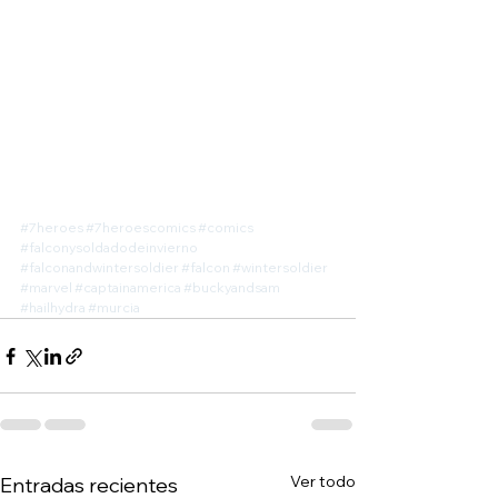
#7heroes
#7heroescomics
#comics
#falconysoldadodeinvierno
#falconandwintersoldier
#falcon
#wintersoldier
#marvel
#captainamerica
#buckyandsam
#hailhydra
#murcia
Ver todo
Entradas recientes