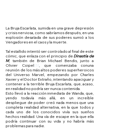
La Bruja Escarlata, sumida en una grave depresión 
y crisis nerviosa, como sabríamos después, en una 
explosión desatada de sus poderes sumió a los 
Vengadores en el caos y la muerte.
Tal estallido intentó ser controlado al final de este 
cómic, que enlaza con el principio de 
Dinastía de 
M
, también de Brian Michael Bendis, junto a 
Olivier Coipel
[5]
, que comenzaba conuna 
reunión de los más altos poderes superheroicos 
del Universo Marvel, empezando por Charles 
Xavier y el Doctor Extraño, intentando apaciguar y 
contener a la terrible Bruja Escarlata, que, acaso, 
en realidad no podría ser nunca contenida.
Esto llevó a la reacción inmediata de Wanda, que, 
yendo todavía más allá, en un increíble 
despliegue de poder creó nada menos que una 
completa realidad alternativa, en la que todos y 
cada uno de los conocidos vivía sus sueños 
hechos realidad. Una vía de escape en la que ella 
podría continuar con su vida y no habría más 
problemas para nadie.