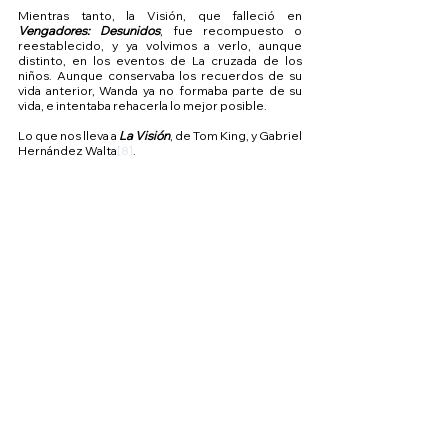
Mientras tanto, la Visión, que falleció en 
Vengadores: Desunidos
, fue recompuesto o 
reestablecido, y ya volvimos a verlo, aunque 
distinto, en los eventos de La cruzada de los 
niños. Aunque conservaba los recuerdos de su 
vida anterior, Wanda ya no formaba parte de su 
vida, e intentaba rehacerla lo mejor posible.
Lo que nos lleva a 
La Visión
, de Tom King, y Gabriel 
Hernández Walta
[8]
.