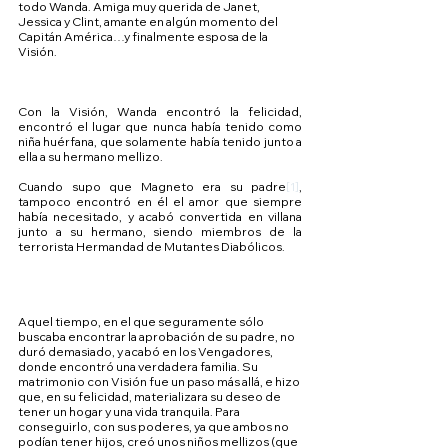
todo Wanda. Amiga muy querida de Janet, 
Jessica y Clint, amante en algún momento del 
Capitán América…y finalmente esposa de la 
Visión. 
Con la Visión, Wanda encontró la felicidad, 
encontró el lugar que nunca había tenido como 
niña huérfana, que solamente había tenido junto a 
ella a su hermano mellizo. 
Cuando supo que Magneto era su padre
[1]
, 
tampoco encontró en él el amor que siempre 
había necesitado, y acabó convertida en villana 
junto a su hermano, siendo miembros de la 
terrorista Hermandad de Mutantes Diabólicos.
Aquel tiempo, en el que seguramente sólo 
buscaba encontrar la aprobación de su padre, no 
duró demasiado, y acabó en los Vengadores, 
donde encontró una verdadera familia. Su 
matrimonio con Visión fue un paso más allá, e hizo 
que, en su felicidad, materializara su deseo de 
tener un hogar y una vida tranquila. Para 
conseguirlo, con sus poderes, ya que ambos no 
podían tener hijos, creó unos niños mellizos (que 