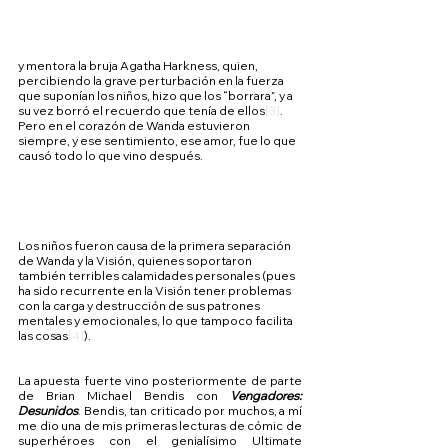
y mentora la bruja Agatha Harkness, quien, 
percibiendo la grave perturbación en la fuerza 
que suponían los niños, hizo que los “borrara”, y a 
su vez borró el recuerdo que tenía de ellos
[3]
. 
Pero en el corazón de Wanda estuvieron 
siempre, y ese sentimiento, ese amor, fue lo que 
causó todo lo que vino después.
Los niños fueron causa de la primera separación 
de Wanda y la Visión, quienes soportaron 
también terribles calamidades personales (pues 
ha sido recurrente en la Visión tener problemas 
con la carga y destrucción de sus patrones 
mentales y emocionales, lo que tampoco facilita 
las cosas
[4]
).
La apuesta fuerte vino posteriormente de parte 
de Brian Michael Bendis con 
Vengadores: 
Desunidos
. Bendis, tan criticado por muchos, a mí 
me dio una de mis primeras lecturas de cómic de 
superhéroes con el genialísimo Ultimate 