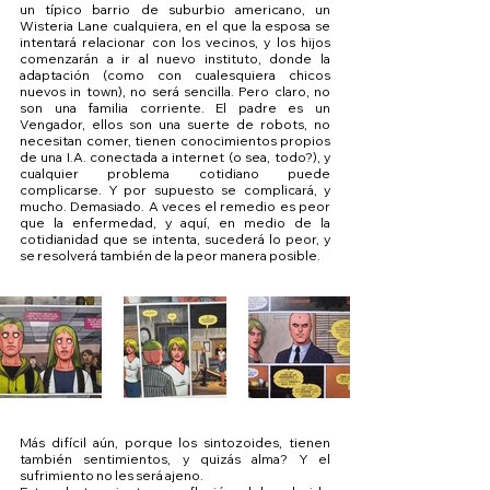
un típico barrio de suburbio americano, un 
Wisteria Lane cualquiera, en el que la esposa se 
intentará relacionar con los vecinos, y los hijos 
comenzarán a ir al nuevo instituto, donde la 
adaptación (como con cualesquiera chicos 
nuevos in town), no será sencilla. Pero claro, no 
son una familia corriente. El padre es un 
Vengador, ellos son una suerte de robots, no 
necesitan comer, tienen conocimientos propios 
de una I.A. conectada a internet (o sea, todo?), y 
cualquier problema cotidiano puede 
complicarse. Y por supuesto se complicará, y 
mucho. Demasiado. A veces el remedio es peor 
que la enfermedad, y aquí, en medio de la 
cotidianidad que se intenta, sucederá lo peor, y 
se resolverá también de la peor manera posible.
Más difícil aún, porque los sintozoides, tienen 
también sentimientos, y quizás alma? Y el 
sufrimiento no les será ajeno.