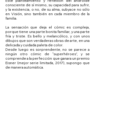
Este planteamiento y reflexión del androide 
consciente de sí mismo, su capacidad para sufrir, 
y la existencia, o no, de su alma, subyace no sólo 
en Visión, sino también en cada miembro de la 
familia.
La sensación que deja el cómic es compleja, 
porque tiene una parte bonita familiar, y una parte 
fría y triste. Es bello y melancólico, y con unos 
dibujos que son verdaderas obras de arte, en una 
delicada y cuidada paleta de color.
Desde luego es sorprendente, no se parece a 
ningún otro cómic de “superhéroes”, y se 
comprende a la perfección que ganara un premio 
Eisner (mejor serie limitada, 2017), supongo que 
de manera automática.