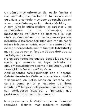
Un cómic muy diferente, del estilo familiar y 
costumbrista, que tan bien le funciona a este 
guionista, y dándole muy buenos resultados en 
sus arcos de Batman y en la posterior Mr. Milagro.
A Tom King le gusta explorar el carácter y los 
sentimientos de los personajes, sus 
motivaciones, ver cómo se desarrolla su vida 
diaria, y cómo sufren por muchas veces por sus 
pérdidas, o las cosas terribles que han de hacer 
(véase Héroes en crisis, muy interesante cómic 
de superhéroes totalmente fuera de lo habitual, y 
muy criticado por el fandom clásico debido a su 
final, digamos, rompedor).
No es para todos los gustos, desde luego. Pero 
ayuda que siempre se haya rodeado de 
dibujantes superlativos, como Mikel Janín, Joëlle 
Jones, Mitch Gerards, o Clay Mann.
Aquí encontró pareja perfecta con el español 
Gabriel Hernández Walta, artista nacido en Melilla 
y licenciado en Bellas Artes en Granada, con 
carrera como pintor e ilustrador de libros 
infantiles. Y fue perfecta porque muchas viñetas 
son verdaderos “cuadros” o “pinturas”, que 
podríamos perfectamente enmarcar.
Nos presentan a la Visión como un “hombre” 
renovado, distinto, más maduro y estable, 