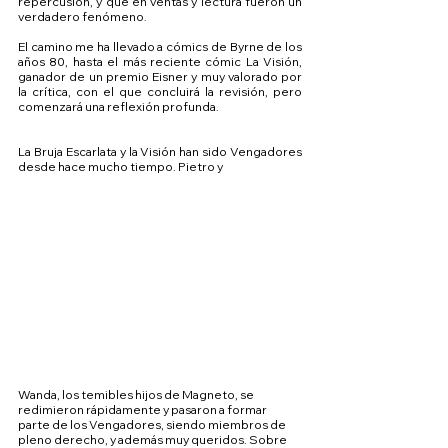
repercusión, y que en ventas y lectura fueron un 
verdadero fenómeno.
El camino me ha llevado a cómics de Byrne de los 
años 80, hasta el más reciente cómic La Visión, 
ganador de un premio Eisner y muy valorado por 
la crítica, con el que concluirá la revisión, pero 
comenzará una reflexión profunda.
La Bruja Escarlata y la Visión han sido Vengadores 
desde hace mucho tiempo. Pietro y 
Wanda, los temibles hijos de Magneto, se 
redimieron rápidamente y pasaron a formar 
parte de los Vengadores, siendo miembros de 
pleno derecho, y además muy queridos. Sobre 