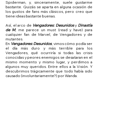
Spiderman, y, sinceramente, suele gustarme 
bastante. Quizás se aparta en alguna ocasión de 
los gustos de fans más clásicos, pero creo que 
tiene ideas bastante buenas.
Así, el arco de 
Vengadores: Desunidos
 y 
Dinastía 
de M
, me parece un must (read y have) para 
cualquier fan de Marvel, de Vengadores y de 
mutantes. 
En 
Vengadores: Desunidos
, vimos cómo podía ser 
el día más duro y más terrible para los 
Vengadores, qué ocurriría si todas las crisis 
conocidas y peores enemigos se desataran en el 
mismo momento y mismo lugar, y perdimos a 
algunos muy queridos. Entre ellos a la Visión. Y 
descubrimos trágicamente que todo había sido 
causado (involuntariamente?) por Wanda.