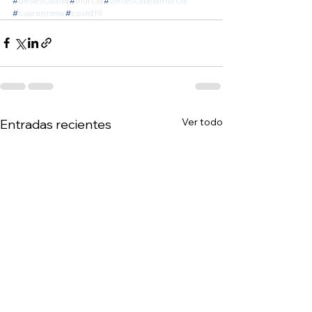
#
desescalada
#
murcia
#
desescaladamurcia
#
cuarentena
#
covid19
Ver todo
Entradas recientes