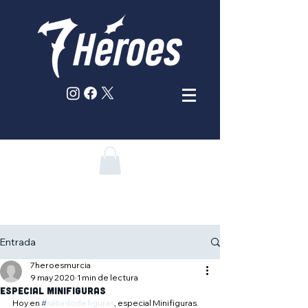
Entrada
7heroesmurcia
9 may 2020
1 min de lectura
Especial minifiguras
Hoy en 
#
sábadodefiguras
, especial Minifiguras. 