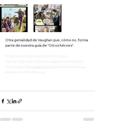
Otra genialidad de Vaughan que, cómo no, forma 
parte de nuestra guía de "Otros héroes".
#7heroes
#7heroescomics
#comics
#comicsgeniales
#briankvaughan
#exmachina
#oscarisaac
#
poedameron
#ythelastman
#saga
#newyork
#11s
#heroes