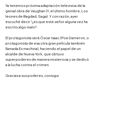
Ya tenemos próxima adaptación televisiva de la 
genial obra de Vaughan (Y, el último hombre, Los 
leones de Bagdad, Saga). Y con razón, ayer 
escuché decir "¿es que este señor alguna vez ha 
escrito algo malo?.
El protagonista será Óscar Isaac (Poe Dameron, o 
protagonista de esa otra gran película también 
llamada Ex machina), haciendo el papel de un 
alcalde de Nueva York, que obtuvo 
superpoderes de manera misteriosa y se dedicó 
a la lucha contra el crimen.
Gracias a sus poderes, consigui