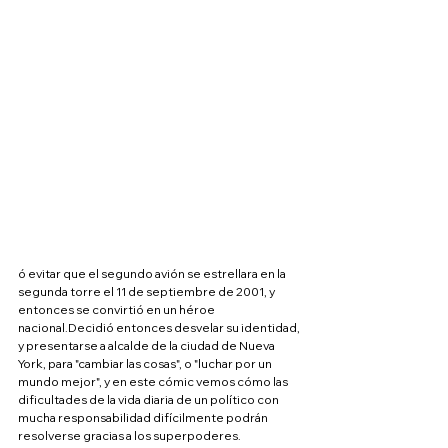
ó evitar que el segundo avión se estrellara en la 
segunda torre el 11 de septiembre de 2001, y 
entonces se convirtió en un héroe 
nacional.Decidió entonces desvelar su identidad, 
y presentarse a alcalde de la ciudad de Nueva 
York, para "cambiar las cosas", o "luchar por un 
mundo mejor", y en este cómic vemos cómo las 
dificultades de la vida diaria de un político con 
mucha responsabilidad difícilmente podrán 
resolverse gracias a los superpoderes.