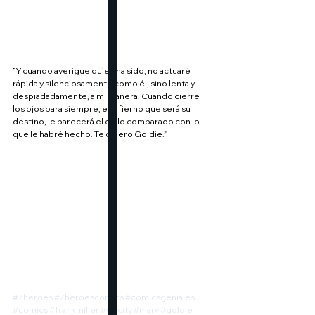
“Y cuando averigue quien ha sido, no actuaré 
rápida y silenciosamente como él, sino lenta y 
despiadadamente, a mi manera. Cuando cierre 
los ojos para siempre, el infierno que será su 
destino, le parecerá el cielo comparado con lo 
que le habré hecho. Te quiero Goldie.”
#7heroes
#7heroescomics
#comicsgeniales
#comics
#frankmiller
#sincity
#marv
#goldie