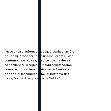
“Hace un calor infernal, una asquerosa habitación, 
de un asqueroso barrio, de una asquerosa ciudad, 
contemplo a una diosa, me dice que me desea, 
no perderé ni un segundo mas preguntándome 
cómo he podido tener tanta suerte. Huele como 
deben oler los angeles, la mujer perfecta, una 
diosa, Goldie dice que se llama Goldie.”