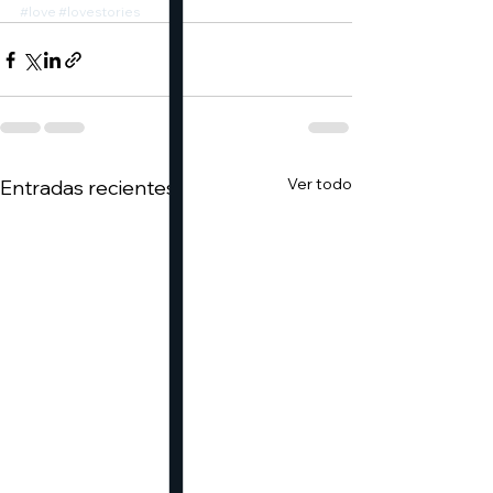
#love
#lovestories
Ver todo
Entradas recientes