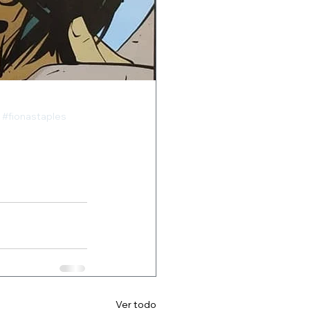
#fionastaples
Ver todo