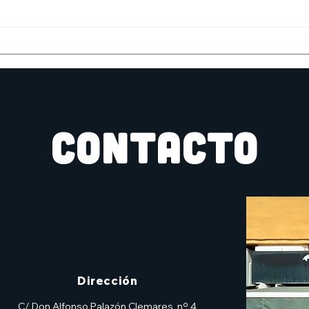
10 de mayo: Día del cómic
Pre
gratis
Inmo
Bat
CONTACTO
Dirección
C/ Don Alfonso Palazón Clemares, nº 4