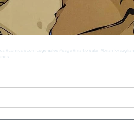
cs
#comics
#comicsgeniales
#saga
#marko
#alan
#briamkvaughan
ories