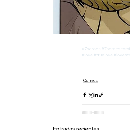
#7heroes
#7heroescomi
#love
#truelove
#lovest
Comics
Entradas recientes