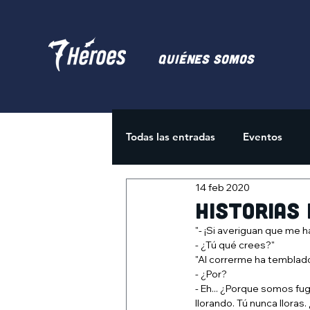
Quiénes somos
Todas las entradas
Eventos
14 feb 2020
Juegos de Cartas
Activida
Historias 
"- ¡Si averiguan que me 
- ¿Tú qué crees?"
"Al correrme ha temblado
- ¿Por?
- Eh... ¿Porque somos fu
llorando. Tú nunca lloras