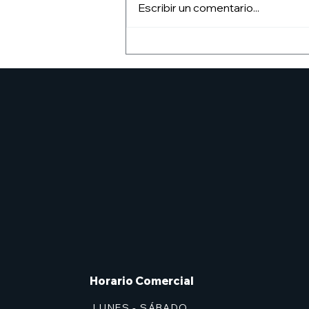
Escribir un comentario...
pRESENTACIÓN DEL
fANZINE angelarium
Horario Comercial
LUNES - SÁBADO