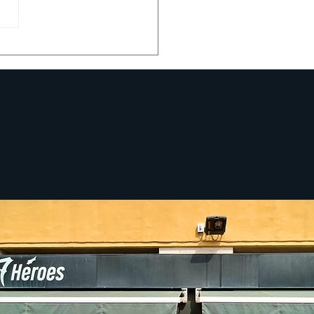
sentación cómic El
rtal, de Eduardo
án