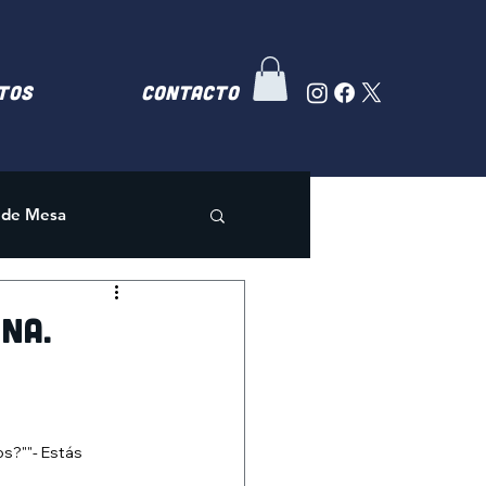
TOS
Contacto
 de Mesa
na.
s?""- Estás 