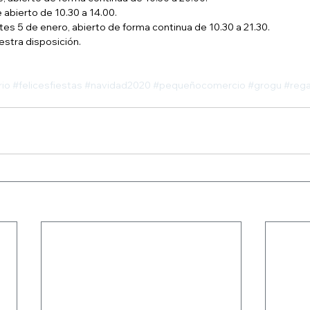
 abierto de 10.30 a 14.00.
tes 5 de enero, abierto de forma continua de 10.30 a 21.30.
estra disposición.
rio
#felicesfiestas
#navidad2020
#pequeñocomercio
#grogu
#rega