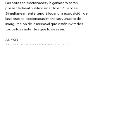
Las obras seleccionadas y la ganadora serán 
presentadas al público en acto en 7 Héroes. 
Simultá­neamente tendrá lugar una exposición de 
las obras seleccionadas impresas y un acto de 
inauguración de la misma al que están invitados 
todos los asistentes que lo deseen.
ANEXO I
ANEXO: DECLARACIÓN DEL AUTOR (adjuntar 
una por cada coautor, en su caso)
D/ÑA ___________________________________, con 
DNI _______________, como autor/a de la obra, 
declaro que la 
obra (nombre de la obra)
 es 
original, inédita y de mi autoría. Además, declaro 
no estar pendiente de resolución de otro 
concurso ni que sobre la misma existan derechos 
de publicación por parte de entidad alguna. 
Igualmente, acepto todas y cada una de las 
cláusulas de las bases del concurso, y, en 
particular la cesión de derechos expresada.
Y para que así conste, firma el presente 
documento en el (
día/mes/año)
.
Nombre y apellidos