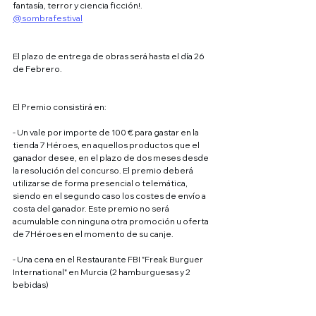
fantasía, terror y ciencia ficción!. 
@sombrafestival
El plazo de entrega de obras será hasta el día 26 
de Febrero.
El Premio consistirá en:
- Un vale por importe de 100 € para gastar en la 
tienda 7 Héroes, en aquellos productos que el 
ganador desee, en el plazo de dos meses desde 
la resolución del concurso. El premio deberá 
utilizarse de forma presencial o telemática, 
siendo en el segundo caso los costes de envío a 
costa del ganador. Este premio no será 
acumulable con ninguna otra promoción u oferta 
de 7Héroes en el momento de su canje.
- Una cena en el Restaurante FBI "Freak Burguer 
International" en Murcia (2 hamburguesas y 2 
bebidas)