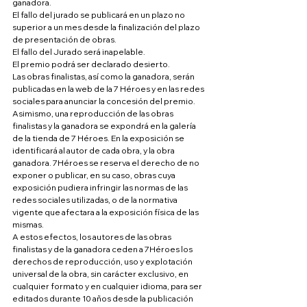
ganadora.
El fallo del jurado se publicará en un plazo no 
superior a un mes desde la finalización del plazo 
de presentación de obras.
El fallo del Jurado será inapelable.
El premio podrá ser declarado desierto.
Las obras finalistas, así como la ganadora, serán 
publicadas en la web de la 7 Héroes y en las redes 
sociales para anunciar la concesión del premio. 
Asimismo, una reproducción de las obras 
finalistas y la ganadora se expondrá en la galería 
de la tienda de 7 Héroes. En la exposición se 
identificará al autor de cada obra, y la obra 
ganadora. 7Héroes se reserva el derecho de no 
exponer o publicar, en su caso, obras cuya 
exposición pudiera infringir las normas de las 
redes sociales utilizadas, o de la normativa 
vigente que afectara a la exposición física de las 
mismas.
A estos efectos, los autores de las obras 
finalistas y de la ganadora ceden a 7Héroes los 
derechos de reproducción, uso y explotación 
universal de la obra, sin carácter exclusivo, en 
cualquier formato y en cualquier idioma, para ser 
editados durante 10 años desde la publicación 