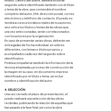
mismo. Dentro del sobre, deberá incluirse 
segundo sobre identificado también con el título 
o lema de la obra, que contendrá el nombre 
completo del autor, DNI, dirección postal, correo 
electrónico y teléfono de contacto. El jurado no 
tendrá acceso a los datos reales de los autores, 
sino sólo a los títulos o lemas de las obras que, 
una vez seleccionadas, serán correlacionados 
con los autores por la organización.
En caso de presentar varias obras, deberán ser 
entregadas de forma individual, en sobres 
diferentes, con lemas o títulos propios, y 
acompañados cada vez del segundo sobre 
identificativo.
Podrá acompañarse también la información de la 
técnica empleada y proceso de construcción de 
la imagen en su caso, en documento impreso 
identificado por el título o lema, sin incluir 
nombre o identificación del autor.
4. SELECCIÓN
Una vez cerrado el plazo de presentación, el 
jurado realizará una selección de las obras 
recibidas, publicando la relación de aquellas que 
han pasado a la fase final, así como la obra 