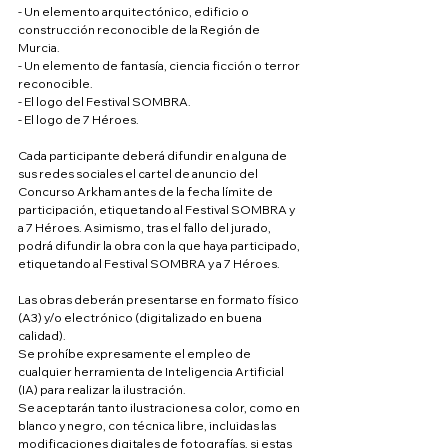
- Un elemento arquitectónico, edificio o 
construcción reconocible de la Región de 
Murcia.
- Un elemento de fantasía, ciencia ficción o terror 
reconocible.
- El logo del Festival SOMBRA.
- El logo de 7 Héroes.
Cada participante deberá difundir en alguna de 
sus redes sociales el cartel de anuncio del 
Concurso Arkham antes de la fecha límite de 
participación, etiquetando al Festival SOMBRA y 
a 7 Héroes. Asimismo, tras el fallo del jurado, 
podrá difundir la obra con la que haya participado, 
etiquetando al Festival SOMBRA y a 7 Héroes.
Las obras deberán presentarse en formato físico 
(A3) y/o electrónico (digitalizado en buena 
calidad).
Se prohíbe expresamente el empleo de 
cualquier herramienta de Inteligencia Artificial 
(IA) para realizar la ilustración.
Se aceptarán tanto ilustraciones a color, como en 
blanco y negro, con técnica libre, incluidas las 
modificaciones digitales de fotografías, si estas 