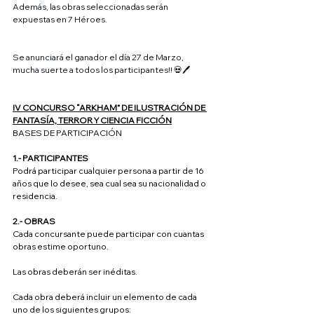
Además, las obras seleccionadas serán 
expuestas en 7 Héroes.
Se anunciará el ganador el día 27 de Marzo, 
mucha suerte a todos los participantes!! 
💀🖊️
IV CONCURSO “ARKHAM” DE ILUSTRACIÓN DE 
FANTASÍA, TERROR Y CIENCIA FICCIÓN
BASES DE PARTICIPACIÓN
1.-­ PARTICIPANTES
Podrá participar cualquier persona a partir de 16 
años que lo desee, sea cual sea su nacionalidad o 
residencia.
2.-­ OBRAS
Cada concursante puede participar con cuantas 
obras estime oportuno.
Las obras deberán ser inéditas.
Cada obra deberá incluir un elemento de cada 
uno de los siguientes grupos: