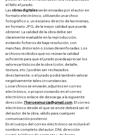
el fallo el jurado.
Las 
obras digitales
 serán enviadas por el autor en 
formato electrónico, utilizando un archivo 
fotográfico o, un escaneo directo de las mismas, 
en formato JPG, de la mejor calidad que pueda 
obtener. La calidad de la obra debe ser 
claramente evaluable en la reproducción, 
evitando ficheros de baja resolución, con 
manchas, distorsión o zonas desenfocadas. Los 
archivos recibidos que no reúnan la calidad 
suficiente para que el jurado pueda apreciar los 
valores artísticos de la obra (color, detalle, 
textura, etc.) podrán ser rechazados 
directamente, o el jurado podrá también valorar 
negativamente tales circunstancias.
Los archivos se enviarán, adjuntos en correo 
electrónico, o proporcionando en el correo 
electrónico enlace de descarga, a la siguiente 
dirección: 
7heroesmurcia@gmail.com
. El correo 
electrónico desde el que se envíe deberá ser el 
del autor de la obra, válido para cualquier 
comunicación posterior.
En el cuerpo del correo electrónico se incluirá el 
nombre completo del autor, DNI, dirección 
postal, teléfono de contacto y, de forma 