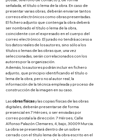
señalada, el título o lema de la obra. En caso de 
presentar varias obras, deberán enviarse tantos 
correos electrónicos como obras presentadas.
El fichero adjunto que contenga la obra deberá 
ser nombrado el título o lema de la obra, 
coincidente con el expresado en el cuerpo del 
correo electrónico. El jurado no tendrá acceso a 
los datos reales de los autores, sino sólo a los 
títulos o lemas de las obras que, una vez 
seleccionadas, serán correlacionados con los 
autores por la organización.
Además, los autores podrán incluir en fichero 
adjunto, que principio identificando el título o 
lema de la obra, pero no al autor real, la 
información de la técnica empleada y proceso de 
construcción de la imagen en su caso.
Las 
obras físicas
 y las copias físicas de las obras 
digitales, deberán presentarse de forma 
presencial en 7 Héroes, o ser enviadas por 
correo postal a la dirección: 7 Héroes, Calle 
Alfonso Palazón Clemares, 4, bajo, 30009 Murcia.
La obra se presentará dentro de un sobre 
cerrado con el título lema de la obra escrito en el 