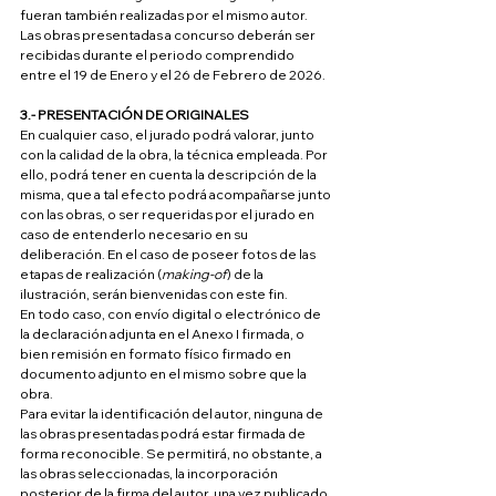
fueran también realizadas por el mismo autor.
Las obras presentadas a concurso deberán ser 
recibidas durante el periodo comprendido 
entre el 19 de Enero y el 26 de Febrero de 2026.
3.-­ PRESENTACIÓN DE ORIGINALES
En cualquier caso, el jurado podrá valorar, junto 
con la calidad de la obra, la técnica empleada. Por 
ello, podrá tener en cuenta la descripción de la 
misma, que a tal efecto podrá acompañarse junto 
con las obras, o ser requeridas por el jurado en 
caso de entenderlo necesario en su 
deliberación. En el caso de poseer fotos de las 
etapas de realización (
making-of
) de la 
ilustración, serán bienvenidas con este fin.
En todo caso, con envío digital o electrónico de 
la declaración adjunta en el Anexo I firmada, o 
bien remisión en formato físico firmado en 
documento adjunto en el mismo sobre que la 
obra.
Para evitar la identificación del autor, ninguna de 
las obras presentadas podrá estar firmada de 
forma reconocible. Se permitirá, no obstante, a 
las obras seleccionadas, la incorporación 
posterior de la firma del autor, una vez publicado 