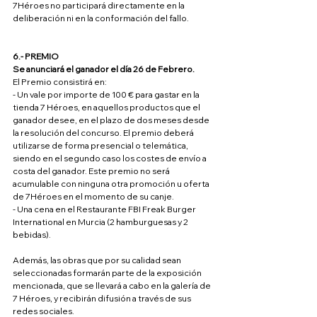
7Héroes no participará directamente en la 
deliberación ni en la conformación del fallo.
6.-­ PREMIO
Se anunciará el ganador el día 26 de Febrero.
El Premio consistirá en:
- Un vale por importe de 100 € para gastar en la 
tienda 7 Héroes, en aquellos productos que el 
ganador desee, en el plazo de dos meses desde 
la resolución del concurso. El premio deberá 
utilizarse de forma presencial o telemática, 
siendo en el segundo caso los costes de envío a 
costa del ganador. Este premio no será 
acumulable con ninguna otra promoción u oferta 
de 7Héroes en el momento de su canje.
- Una cena en el Restaurante FBI Freak Burger 
International en Murcia (2 hamburguesas y 2 
bebidas).
Además, las obras que por su calidad sean 
seleccionadas formarán parte de la exposición 
mencionada, que se llevará a cabo en la galería de 
7 Héroes, y recibirán difusión a través de sus 
redes sociales.