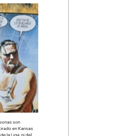
rsonas son 
tirado en Kansas 
 la Liga, ni del 