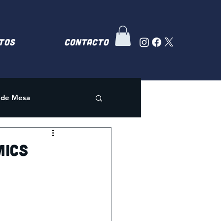
TOS
Contacto
 de Mesa
mics