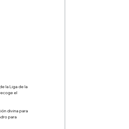
 la Liga de la 
recoge el 
ón divina para 
adro para 