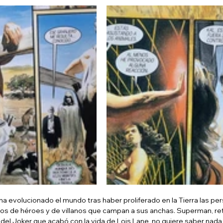
ha evolucionado el mundo tras haber proliferado en la Tierra las pe
os de héroes y de villanos que campan a sus anchas. Superman, re
 del Joker que acabó con la vida de Lois Lane, no quiere saber nada de