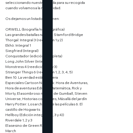
seleccionando nuestra tienda para su recogida 
cuando volvamos a la normalidad.
Os dejamos un listado resumen:
ORWELL (biografía/novela gráfica)
Las grandes batallas navales: Stamford Bridge
Thorgal: Integral 3 (reedición 1 y 2)
Ekhö: Integral 1
Siegfried (Integral)
Conquistador (edición completa)
Long John Silver (Integral)
Monstress 4 (reedición 1, 2 y 3)
Stranger Things 6 (reedición 1, 2, 3, 4, 5)
Ben 10. La verdad está ahí fuera
Especiales Cartoon Network: Hora de Aventuras, 
Hora de aventuras Edición Matemática, Rick y 
Morty, El asombroso mundo de Gumball, Steven 
Universe, Historias corrientes, Más allá del jardín
Harry Potter: Los archivos de las películas 6. El 
castillo de Hogwarts
Hellboy (Edición integral 1, 2, 3 y 4))
Riverdale 1, 2 y 3
El asesino de Green River
March