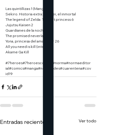
Las quintillizas 1 (Manga)
Sekiro. Historia extra: Hanbei, el inmortal
The legend of Zelda: Twilight princess 6
Jujutsu Kaisen 2
Guardianes de la noche 10
The promised neverland 11
Yona, princesa del amanecer 26
All you need is kill (integral)
Akame Ga Kill
#7heroes
#7heroescomics
#norma
#normaeditor
ial
#comics
#manga
#novedades
#cuarentena
#cov
id19
Ver todo
Entradas recientes