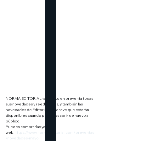
NORMA EDITORIALha puesto en preventa todas 
sus novedades y reediciones, y también las 
novedades de Editorial Astronave que estarán 
disponibles cuando podamos abrir de nuevo al 
público.
Puedes comprarlas ya en su 
web:
https://www.normaeditorial.com/preventas
/novedades-mayo