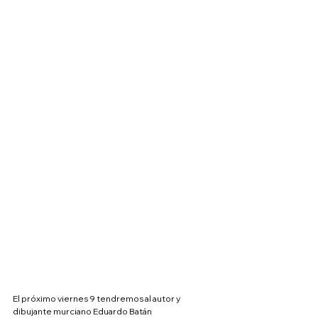
El próximo viernes 9 tendremos al autor y 
dibujante murciano Eduardo Batán 