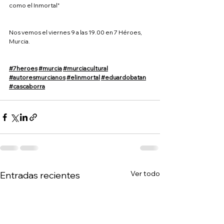
como el Inmortal"
Nos vemos el viernes 9 a las 19.00 en 7 Héroes, 
Murcia.
#7heroes
#murcia
#murciacultural
#autoresmurcianos
#elinmortal
#eduardobatan
#cascaborra
Ver todo
Entradas recientes