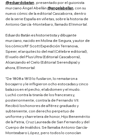
@eduardobatan
 , presentado por el guionista 
murciano Ángel Abellán 
@angelabellan
, con su 
nuevo cómic de la editorial Cascaborra, dentro 
de la serie España en viñetas, sobre la historia de 
Antonio García -Montebaro, llamado El Inmortal.
Eduardo Batán es historietista y dibujante 
murciano, nacido en Molina de Segura, y autor de 
los cómics RF Scott Expedición Terranova, 
Speer, el arquitecto del mal (Célebre editorial), 
El vuelo del Plus Ultra (Editorial Cascaborra), 
Alcanzando el Cielo (Editorial Serendipia) y 
ahora, El Inmortal:
"De 1808 a 1813 lo fusilaron, lo remataron a 
bocajarro y le infligieron ocho estocadas y cinco 
balazos en el pecho, el abdomen y el muslo. 
Luchó contra la tiranía de los franceses y, 
posteriormente, contra la de Fernando VII. 
Recibió los honores de alférez graduado y 
subteniente, con derecho perpetuo de 
uniforme y charretera de honor, Hijo Benemérito 
de la Patria, Cruz Laureada de San Fernando y del 
Cuerpo de Inválidos. Se llamaba Antonio García-
Monteabaro López, pero todos lo conocían 