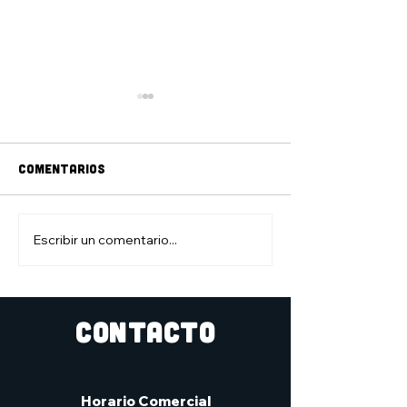
Comentarios
jAM DE DIBUJO
ZONA DE JUEGO
Escribir un comentario...
CONTACTO
Horario Comercial