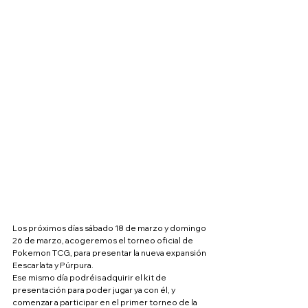
Los próximos días sábado 18 de marzo y domingo 
26 de marzo, acogeremos el torneo oficial de 
Pokemon TCG, para presentar la nueva expansión 
Eescarlata y Púrpura.
Ese mismo día podréis adquirir el kit de 
presentación para poder jugar ya con él, y 
comenzar a participar en el primer torneo de la 