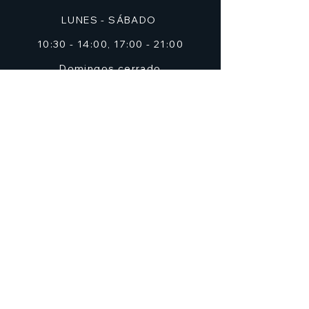
LUNES - SÁBADO
10:30 - 14:00, 17:00 - 21:00
Domingos cerrado
Dirección
C/ Don Alfonso Palazón Clemares, nº 4
Edificio Solana, Local 2 (frente a Zig Zag)
Murcia
7heroesmurcia@gmail.com
| TEL.968 931 777