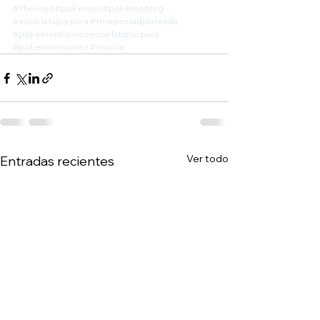
#7heroes
#pokemon
#pokemontcg
#escarlatapurpura
#tempestadplateada
#pokemontorneoescarlatapurpura
#pokemontorneo
#murcia
Ver todo
Entradas recientes