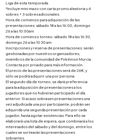
Liga de esta temporada. 
*Incluye mini mazo con carta promo aleatoria y 4 
sobres + 3 sobres adicionales.
Hora de comienzo para adquisición de las 
presentaciones: sábado 18 a las 16:00, domingo 
26 a las 10:00am
Hora de comienzo torneo: sábado 18 a las 16:30, 
domingo 26 a las 10:30 am
Inscripciones y reserva de presentaciones: serán 
gestionadas por nuestros organizadores, 
miembros de la comunidad de Pokémon Murcia. 
Contacta por privado para más información.
El precio de las presentaciones será de 26€, y 
sólo se podrá adquirir una por persona.
El segundo día de torneo, se dará preferencia 
para la adquisición de presentaciones a los 
jugadores que no hubieran participado el día 
anterior. Si acaso sobrasen presentaciones una 
vez adjudicada una por participante, podrán ser 
adquirida una segunda presentación por cada 
jugador, hasta agotar existencias. Para ello se 
elaborará una lista de espera, que combinará a los 
interesados del sábado y del domingo, entre los 
cuales se sortearán las presentaciones 
sobrantes.