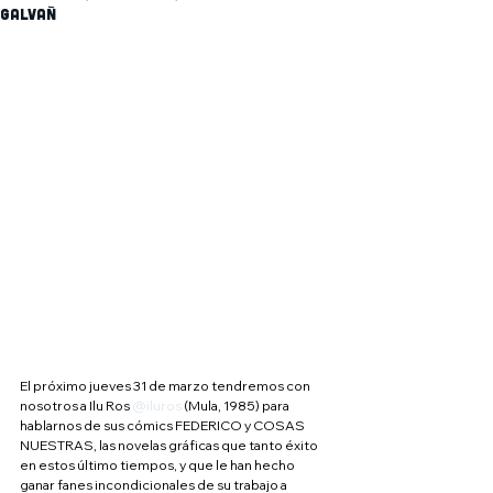
Galvañ
El próximo jueves 31 de marzo tendremos con 
nosotros a Ilu Ros 
@iluros
 (Mula, 1985) para 
hablarnos de sus cómics FEDERICO y COSAS 
NUESTRAS, las novelas gráficas que tanto éxito 
en estos último tiempos, y que le han hecho 
ganar fanes incondicionales de su trabajo a 