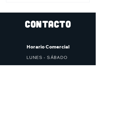
CONTACTO
Horario Comercial
LUNES - SÁBADO
10:30 - 14:00, 17:00 - 21:00
Domingos cerrado
Dirección
C/ Don Alfonso Palazón Clemares, nº 4
Edificio Solana, Local 2 (frente a Zig Zag)
Murcia