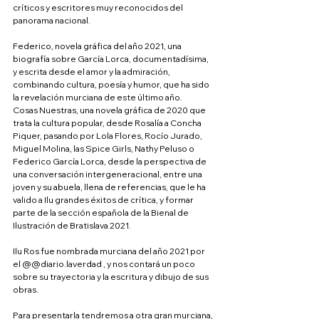
críticos y escritores muy reconocidos del 
panorama nacional.
Federico, novela gráfica del año 2021, una 
biografía sobre García Lorca, documentadísima, 
y escrita desde el amor y la admiración, 
combinando cultura, poesía y humor, que ha sido 
la revelación murciana de este último año.
Cosas Nuestras, una novela gráfica de 2020 que 
trata la cultura popular, desde Rosalía a Concha 
Piquer, pasando por Lola Flores, Rocío Jurado, 
Miguel Molina, las Spice Girls, Nathy Peluso o 
Federico García Lorca, desde la perspectiva de 
una conversación intergeneracional, entre una 
joven y su abuela, llena de referencias, que le ha 
valido a Ilu grandes éxitos de crítica, y formar 
parte de la sección española de la Bienal de 
Ilustración de Bratislava 2021.
Ilu Ros fue nombrada murciana del año 2021 por 
el @@diario.laverdad , y nos contará un poco 
sobre su trayectoria y la escritura y dibujo de sus 
obras.
Para presentarla tendremos a otra gran murciana, 