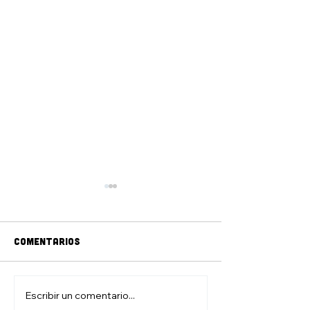
Comentarios
jAM DE DIBUJO
ZONA DE JUEGO
Escribir un comentario...