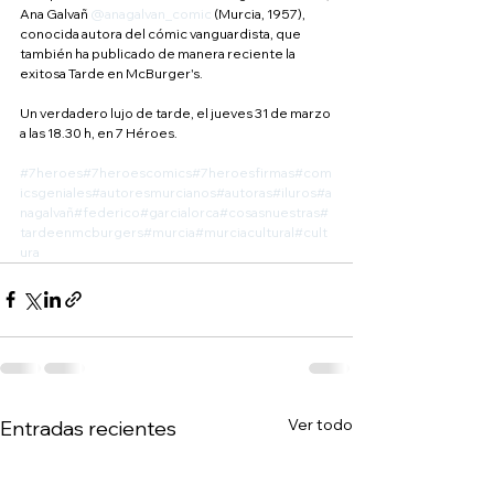
Ana Galvañ 
@anagalvan_comic
 (Murcia, 1957), 
conocida autora del cómic vanguardista, que 
también ha publicado de manera reciente la 
exitosa Tarde en McBurger's.
Un verdadero lujo de tarde, el jueves 31 de marzo 
a las 18.30 h, en 7 Héroes.
#7heroes
#7heroescomics
#7heroesfirmas
#com
icsgeniales
#autoresmurcianos
#autoras
#iluros
#a
nagalvañ
#federico
#garcialorca
#cosasnuestras
#
tardeenmcburgers
#murcia
#murciacultural
#cult
ura
Ver todo
Entradas recientes