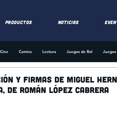
PRODUCTOS
NOTICIAS
EVEN
Cine
Comics
Lectura
Juegos de Rol
Juegos
des
Merchandising
ión y firmas de Miguel Her
va, de Román López Cabrera