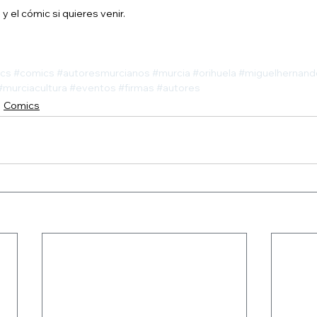
y el cómic si quieres venir.
cs
#comics
#autoresmurcianos
#murcia
#orihuela
#miguelhernand
#murciacultura
#eventos
#firmas
#autores
Comics