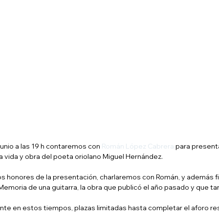
junio a las 19 h contaremos con 
Román López Cabrera
 para present
la vida y obra del poeta oriolano Miguel Hernández. 
los honores de la presentación, charlaremos con Román, y además f
Memoria de una guitarra, la obra que publicó el año pasado y que tan
e en estos tiempos, plazas limitadas hasta completar el aforo res