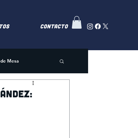
TOS
Contacto
 de Mesa
nández: