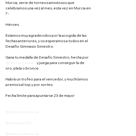
Murcia, serie de torneos amistosos que 
celebramos una vez al mes, esta vez en Murcia en 
7 -
Héroes.
Estamos muy agradecidos por la acogida de las 
fechas anteriores, y os esperamos a todos en el 
Desafío Gimnasio Siniestro.
Gana tu medalla de Desafío Siniestro, hecha por 
@fatimarodenart
 y juega para conseguir la de 
oro, plata o bronce.
Habrá un trofeo para el vencedor, y muchísimos 
premios al top y por sorteo.
Fecha límite para apuntarse 23 de mayo!
@pokemonmurcia
@santaanafriki
@laescotillamurcia