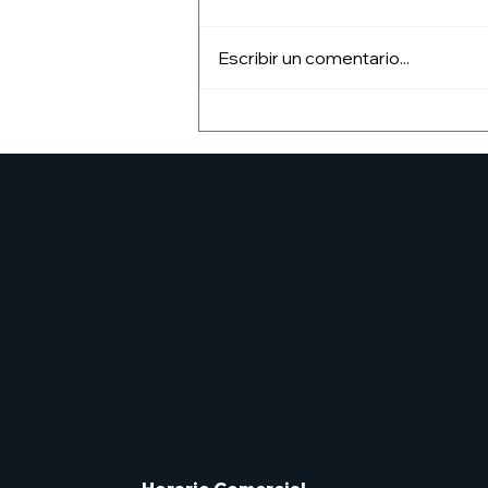
Escribir un comentario...
pRESENTACIÓN DEL
fANZINE angelarium