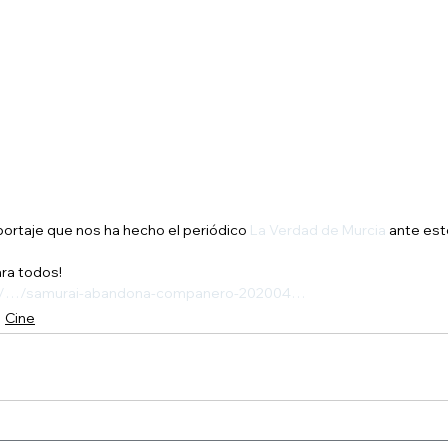
ortaje que nos ha hecho el periódico 
La Verdad de Murcia
 ante esto
ra todos!
es/…/samurai-abandona-companero-202004…
Cine