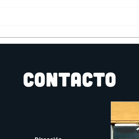
10 de mayo: Día del cómic
Pre
gratis
Inmo
Bat
CONTACTO