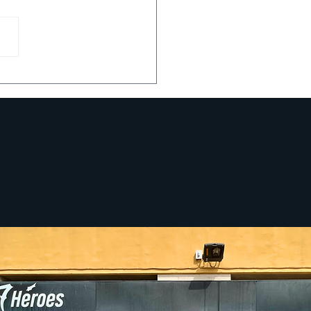
sentación cómic El
rtal, de Eduardo
án