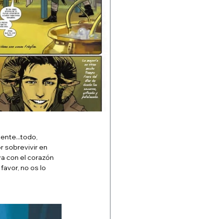
nte...todo, 
 sobrevivir en 
va con el corazón 
avor, no os lo 