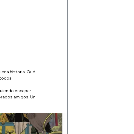
uena historia. Qué 
 todos.
guiendo escapar 
erados amigos. Un 