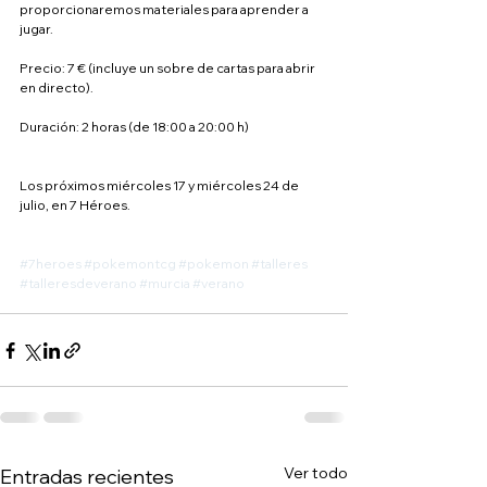
proporcionaremos materiales para aprender a 
jugar.
Precio: 7 € (incluye un sobre de cartas para abrir 
en directo).
Duración: 2 horas (de 18:00 a 20:00 h)
Los próximos miércoles 17 y miércoles 24 de 
julio, en 7 Héroes.
#7heroes
#pokemontcg
#pokemon
#talleres
#talleresdeverano
#murcia
#verano
Ver todo
Entradas recientes