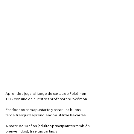
Aprende a jugar al juego de cartas de Pokémon 
TCG con uno de nuestros profesores Pokémon.
Escríbenos para apuntarte y pasar una buena 
tarde fresquita aprendiendo a utilizar las cartas.
A partir de 10 años (adultos principiantes también 
bienvenidos), trae tus cartas, y 