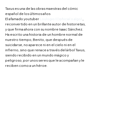
Taxus es una de las obras maestras del cómic 
español de los últimos años
El afamado youtuber 
Loulogio (Ophicial o algo)
 , 
reconvertido en un brillante autor de historietas, 
y que firma ahora con su nombre Isaac Sánchez.
Ha escrito una historia de un hombre normal de 
nuestro tiempo, Benito, que después de 
suicidarse, no aparece ni en el cielo ni en el 
infierno, sino que renace a través del árbol Taxus, 
siendo recibido en un mundo mágico y 
peligroso, por unos seres que le acompañan y le 
reciben como a un héroe.