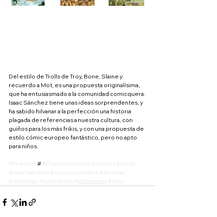
Del estilo de Trolls de Troy, Bone, Slaine y 
recuerdo a Mot, es una propuesta originalísima, 
que ha entusiasmado a la comunidad comicquera. 
Isaac Sánchez tiene unas ideas sorprendentes, y 
ha sabido hilvanar a la perfección una historia 
plagada de referencias a nuestra cultura, con 
guiños para los más frikis, y con una propuesta de 
estilo cómic europeo fantástico, pero no apto 
para niños.
#7heroes
 # 
#7heroescomics
#comics
#taxus
#isaacsanchez
#comicsgeniales
#fantasia
#mitologia
#youtubers
#
influencer
#epic