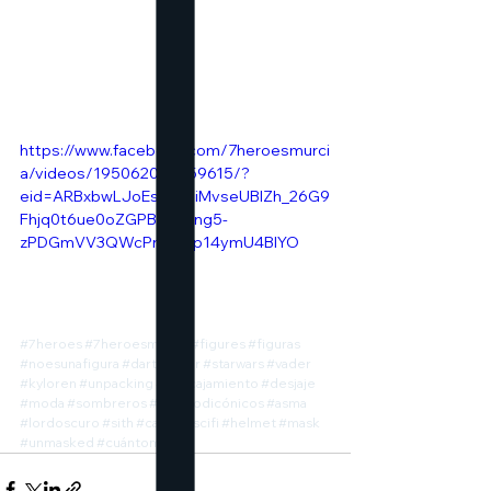
https://www.facebook.com/7heroesmurci
a/videos/195062034959615/?
eid=ARBxbwLJoEs_2bdiMvseUBlZh_26G9
Fhjq0t6ue0oZGPBoG-bng5-
zPDGmVV3QWcPnpyQp14ymU4BIYO
#7heroes
#7heroesmerch
#figures
#figuras
#noesunafigura
#darthvader
#starwars
#vader
#kyloren
#unpacking
#descajamiento
#desjaje
#moda
#sombreros
#sonidodicónicos
#asma
#lordoscuro
#sith
#casco
#scifi
#helmet
#mask
#unmasked
#cuántomola