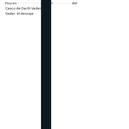
Hoy en 
#viernesdefiguras
, el 
#unboxing
 del 
Casco de Darth Vader.
Vader: el descaje.