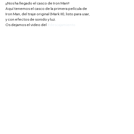
¡¡Nos ha llegado el casco de Iron Man!!
Aquí tenemos el casco de la primera película de 
Iron Man, del traje original (Mark III), listo para usar, 
y con efectos de sonido y luz.
Os dejamos el video del 
#descajamiento