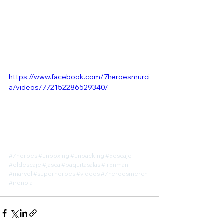
https://www.facebook.com/7heroesmurci
a/videos/772152286529340/
#7heroes
#unboxing
#unpacking
#descaje
#eldescaje
#jasca
#paquitasalas
#ironman
#marvel
#superheroes
#videos
#7heroesmerch
#ironoia