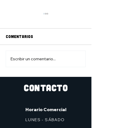
Comentarios
Escribir un comentario...
Feliz día del padre
#viernesdefig
con Darth vader
con Naruto
CONTACTO
Horario Comercial
LUNES - SÁBADO