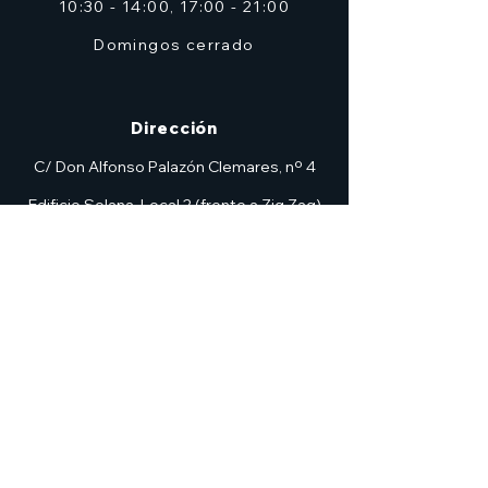
10:30 - 14:00, 17:00 - 21:00
Domingos cerrado
Dirección
C/ Don Alfonso Palazón Clemares, nº 4
Edificio Solana, Local 2 (frente a Zig Zag)
Murcia
7heroesmurcia@gmail.com
| TEL.968 931 777