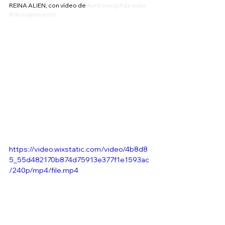
REINA ALIEN, con vídeo de 
#unboxing
#descaje
#descajamiento
https://video.wixstatic.com/video/4b8d8
5_55d482170b874d75913e377f1e1593ac
/240p/mp4/file.mp4