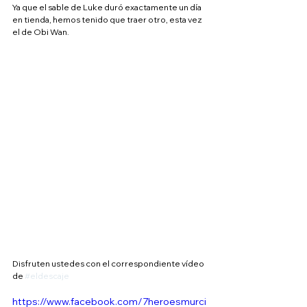
Ya que el sable de Luke duró exactamente un día 
en tienda, hemos tenido que traer otro, esta vez 
el de Obi Wan.
Disfruten ustedes con el correspondiente vídeo 
de 
#eldescaje
https://www.facebook.com/7heroesmurci