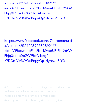
a/videos/2524523927858921/?
eid=ARBxbwLJoEs_2bdiMvseUBlZh_26G9
Fhjq0t6ue0oZGPBoG-bng5-
zPDGmVV3QWcPnpyQp14ymU4BIYO
https://www.facebook.com/7heroesmurci
a/videos/2524523927858921/?
eid=ARBxbwLJoEs_2bdiMvseUBlZh_26G9
Fhjq0t6ue0oZGPBoG-bng5-
zPDGmVV3QWcPnpyQp14ymU4BIYO
#7heroes
#7heroesmerch
#lightsaber
#obiwan
#
obiwankenobi
#starwars
#clonewars
#sabledeluz
#laser
#hasbro
#descaje
#descjamiento
#unboxing
#unpacking
#jasca