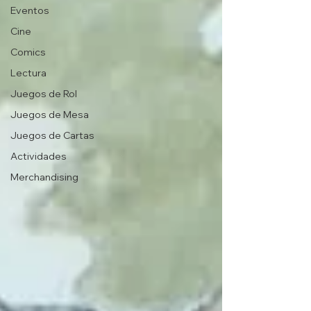
Eventos
Cine
Comics
Lectura
Juegos de Rol
Juegos de Mesa
Juegos de Cartas
Actividades
Merchandising