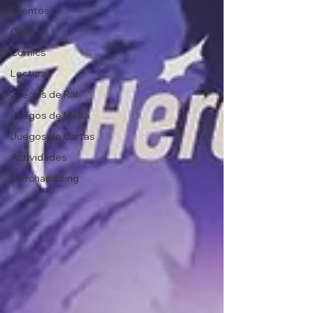
Eventos
Cine
Comics
Lectura
Juegos de Rol
Juegos de Mesa
Juegos de Cartas
Actividades
Merchandising