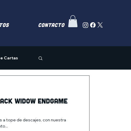
TOS
Contacto
e Cartas
lack Widow Endgame
 a tope de descajes, con nuestra
o...