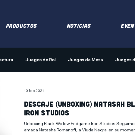
PRODUCTOS
NOTICIAS
EVEN
ectura
Juegos de Rol
Juegos de Mesa
Juegos d
10 feb 2021
Descaje (Unboxing) Natasah B
Iron Studios
Unboxing Black Widow Endgame Iron Studios Seguimos
amada Natasha Romanoff, la Viuda Negra, en su moment