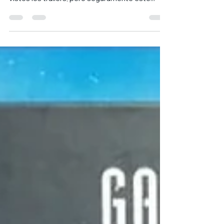
entender el arco que va a tratar la serie de tv,
vistos los tráilers, pero seguramente este...