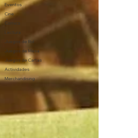
Eventos
Cine
Comics
Lectura
Juegos de Rol
Juegos de Mesa
Juegos de Cartas
Actividades
Merchandising