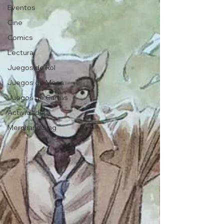
Eventos
Cine
Comics
Lectura
Juegos de Rol
Juegos de Mesa
Juegos de Cartas
Actividades
Merchandising