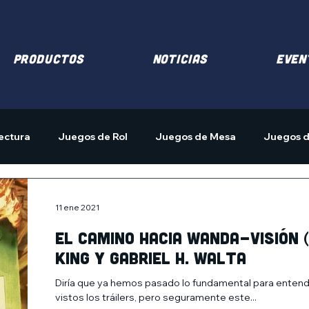
PRODUCTOS
NOTICIAS
EVEN
ectura
Juegos de Rol
Juegos de Mesa
Juegos d
11 ene 2021
El camino hacia Wanda-Visión (
King y Gabriel H. Walta
Diría que ya hemos pasado lo fundamental para entender 
vistos los tráilers, pero seguramente este...