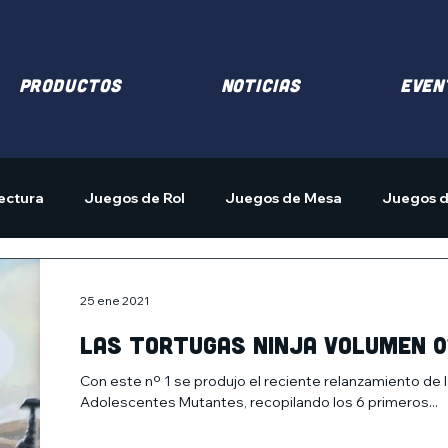
PRODUCTOS
NOTICIAS
EVEN
ectura
Juegos de Rol
Juegos de Mesa
Juegos d
25 ene 2021
Las Tortugas Ninja Volumen 0
Con este nº 1 se produjo el reciente relanzamiento de
Adolescentes Mutantes, recopilando los 6 primeros...