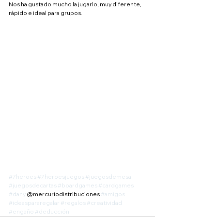
Nos ha gustado mucho la jugarlo, muy diferente, 
rápido e ideal para grupos.
#7heroes
#7heroesjuegos
#juegosdemesa
#juegosdecartas
#boardgames
#cardgames
#dany
 @mercuriodistribuciones 
#amigos
#ideaspararegalar
#regalos
#creatividad
#engaño
#deducción