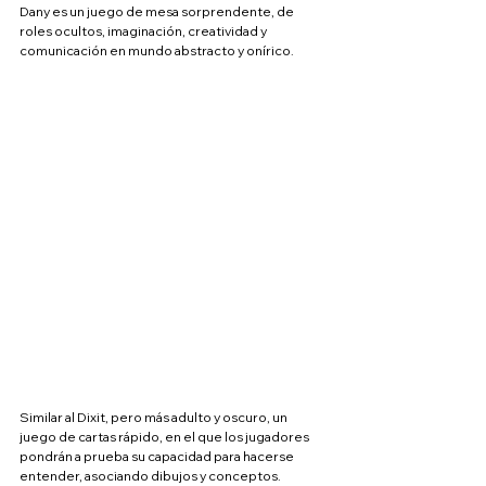
Dany es un juego de mesa sorprendente, de 
roles ocultos, imaginación, creatividad y 
comunicación en mundo abstracto y onírico.
Similar al Dixit, pero más adulto y oscuro, un 
juego de cartas rápido, en el que los jugadores 
pondrán a prueba su capacidad para hacerse 
entender, asociando dibujos y conceptos.