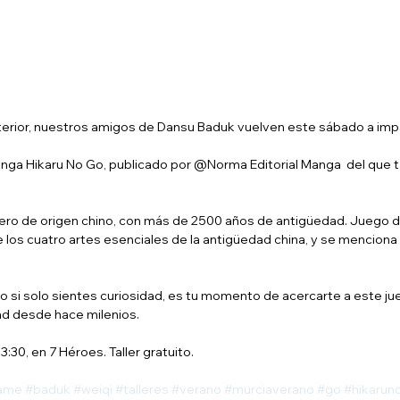
anterior, nuestros amigos de Dansu Baduk vuelven este sábado a impar
manga Hikaru No Go, publicado por @
Norma Editorial Manga
  del que
lero de origen chino, con más de 2500 años de antigüedad. Juego d
 los cuatro artes esenciales de la antigüedad china, y se menciona 
o si solo sientes curiosidad, es tu momento de acercarte a este jue
ad desde hace milenios.
3:30, en 7 Héroes. Taller gratuito.
ame
#baduk
#weiqi
#talleres
#verano
#murciaverano
#go
#hikarun