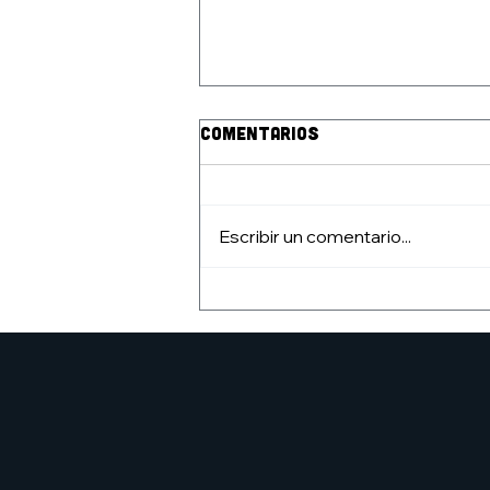
Comentarios
Escribir un comentario...
Nuevo ciclo del Club de
lectura de cómic: nuevo
listado
#clubdelectura7h