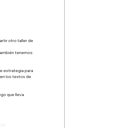
tir otro taller de 
 también tenemos 
e estrategia para 
en los textos de 
go que lleva 
ogo