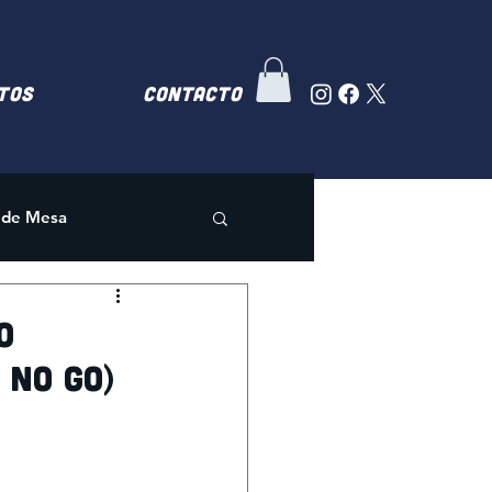
TOS
Contacto
 de Mesa
o
 No Go)