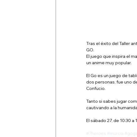
Tras el éxito del Taller 
GO.
El juego que inspira el 
un anime muy popular.
El Go es un juego de tab
dos personas, fue uno de
Confucio.
Tanto si sabes jugar com
cautivando a la humanid
El sábado 27, de 10:30 a 1
#7heroes
#murcia
#gog