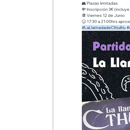
👥 Plazas limitadas
💸 Inscripción 3€ (incluy
📆 Viernes 12 de Junio
🕠 17:30 a 21:00hrs apr
#LaLlamadadeCthulhu
#