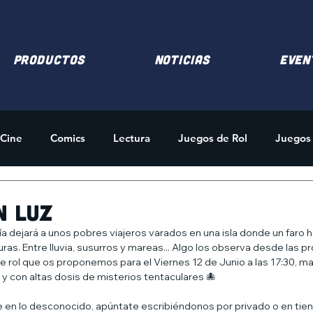
PRODUCTOS
NOTICIAS
EVEN
Cine
Comics
Lectura
Juegos de Rol
Juegos
des
Merchandising
n luz
a dejará a unos pobres viajeros varados en una isla donde un faro 
ras. Entre lluvia, susurros y mareas... Algo los observa desde las 
de rol que os proponemos para el Viernes 12 de Junio a las 17:30, m
  y con altas dosis de misterios tentaculares 🐙
 en lo desconocido, apúntate escribiéndonos por privado o en tie