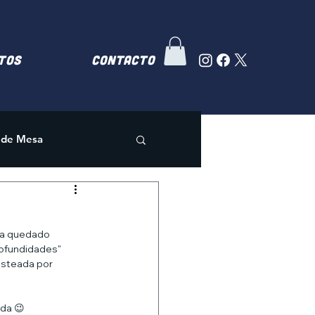
TOS
Contacto
 de Mesa
ha quedado 
profundidades"
asteada por 
nda 😉