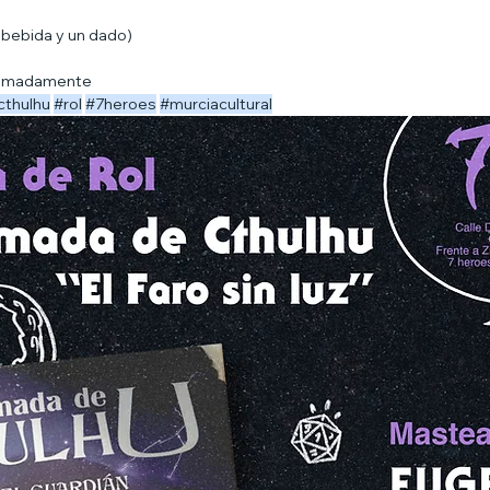
e bebida y un dado)
oximadamente
cthulhu
#rol
#7heroes
#murciacultural