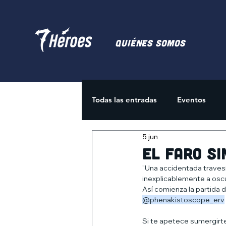
Quiénes somos
Todas las entradas
Eventos
5 jun
Juegos de Cartas
Activida
El Faro si
"Una accidentada travesí
inexplicablemente a oscu
Así comienza la partida 
@phenakistoscope_erv
Si te apetece sumergirte