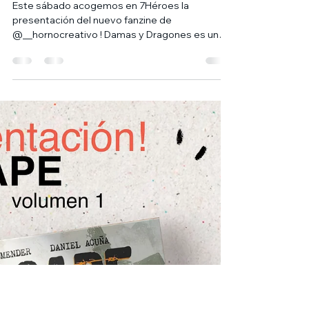
27 may
1 min de lectura
PRESENTACIÓN DAMAS Y
DRAGONES
Este sábado acogemos en 7Héroes la
presentación del nuevo fanzine de
@__hornocreativo ! Damas y Dragones es un
fanzine que recoge 5 historias diferentes
sobre, efectivamente, Damas y Dragones, pero
cada una de ellas con un girito! Reinos feéricos,
princesas oscuras y corrompidas, aventuras en
alta mar... un trabajo conjunto de grandes
autores nacionales moderado por Horno
Creativo; Tendremos a tres de sus
componentes, @garttodant , @antonio.inarte y
@ceelchim que nos hablarán