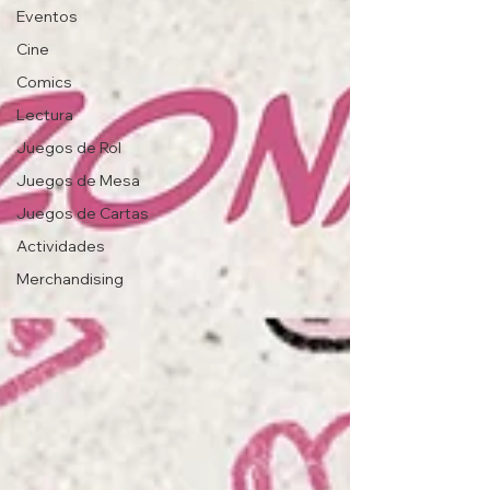
Eventos
Cine
Comics
Lectura
Juegos de Rol
Juegos de Mesa
Juegos de Cartas
Actividades
Merchandising