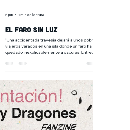
5 jun
1 min de lectura
El Faro sin luz
"Una accidentada travesía dejará a unos pobres
viajeros varados en una isla donde un faro ha
quedado inexplicablemente a oscuras. Entre
lluvia, susurros y mareas... Algo los observa
desde las profundidades" Así comienza la
partida de rol que os proponemos para el
Viernes 12 de Junio a las 17:30, masteada por
@phenakistoscope_erv y con altas dosis de
misterios tentaculares 🐙 Si te apetece
sumergirte en lo desconocido, apúntate
escribiéndonos por privado o en tienda 😉 👥