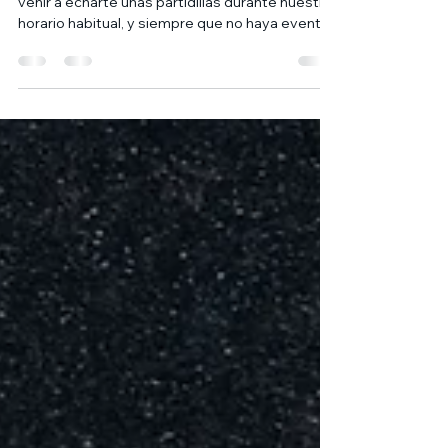
Abrimos la zona de juegos! Desde ya puedes
venir a echarte unas partidillas durante nuestro
horario habitual, y siempre que no haya evento
en tienda 😎 Consulta el calendario de eventos
en nuestra web, linktree o en el enlace para
planificar tu tarde de juegos!
https://www.7heroes.es/eventos 📆 De lunes a
sábado, en nuestro horario habitual 👥 1,50€ por
persona (incluye una bebida fresquita) 🃏 Usa
nuestra ludoteca, o trae tus juegos! ⚠
Disponible siempre que no haya evento y