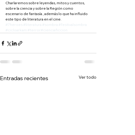
Charlaremos sobre leyendas, mitos y cuentos, 
sobre la ciencia y sobre la Región como 
escenario de fantasía , además lo que ha influido 
este tipo de literatura en el cine.
#7heroes
#literatura
#sombra
#festivalsombra
#cicloarkam
#terror
#cienciaficcion
Ver todo
Entradas recientes