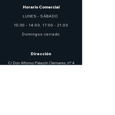
Horario Comercial
LUNES - SÁBADO
10:30 - 14:00, 17:00 - 21:00
Domingos cerrado
Dirección
C/ Don Alfonso Palazón Clemares, nº 4
Edificio Solana, Local 2 (frente a Zig Zag)
Murcia
7heroesmurcia@gmail.com
| TEL.968 931 777