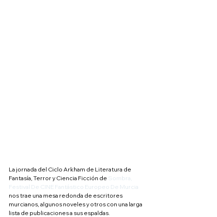
La jornada del Ciclo Arkham de Literatura de 
Fantasía, Terror y Ciencia Ficción de 
Sombra,  
Festival De CINE Fantástico Europeo De Murcia
nos trae una mesa redonda de escritores 
murcianos, algunos noveles y otros con una larga 
lista de publicaciones a sus espaldas. 