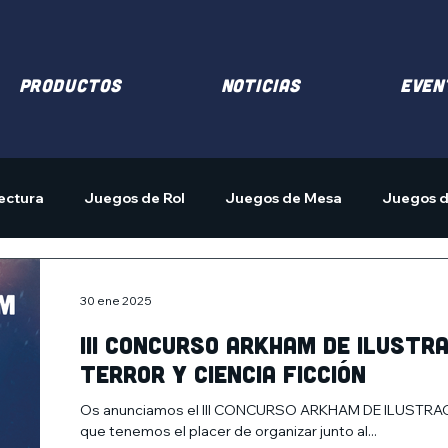
PRODUCTOS
NOTICIAS
EVEN
ectura
Juegos de Rol
Juegos de Mesa
Juegos d
30 ene 2025
III CONCURSO ARKHAM DE ILUSTRA
terror y ciencia ficción
Os anunciamos el III CONCURSO ARKHAM DE ILUSTRACIÓN 
que tenemos el placer de organizar junto al...