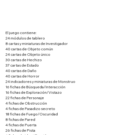
El juego contiene:
24 módulos de tablero
8 cartas y miniaturas de Investigador
40 cartas de Objeto común
24 cartas de Objeto único
30 cartas de Hechizo
37 cartas de Estado
40 cartas de Daño
40 cartas de Horror
24 indicadores y miniaturas de Monstruo
16 fichas de Búsqueda/Interacción
16 fichas de Exploración/Vistazo
22 fichas de Personaje
4 fichas de Obstrucción
4 fichas de Pasadizo secreto
18 fichas de Fuego/Oscuridad
8 fichas de Pared
4 fichas de Puerta
26 fichas de Pista