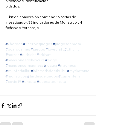
6 fichas de Identificación
5 dados.
El kit de conversión contiene 16 cartas de 
Investigador, 33 indicadores de Monstruo y 4 
fichas de Personaje.
#
7heroes
#
7heroesjuegos
#
juegosdemesa
#
boardgames
#
juegos
#
lovecraft
#
cthulhu
#
horror
#
eldricht
#
arkham
#
mansionesdelalocura
#
edge
#
mansionsofmadness
#
locura
#
madness
#
callofcthulhu
#
lallamadadecthulhu
#
myskatonic
#
monstruos
#
tardesdejuegos
#
cuarentena
#
covid19
#
encasa
#
quedateencasa