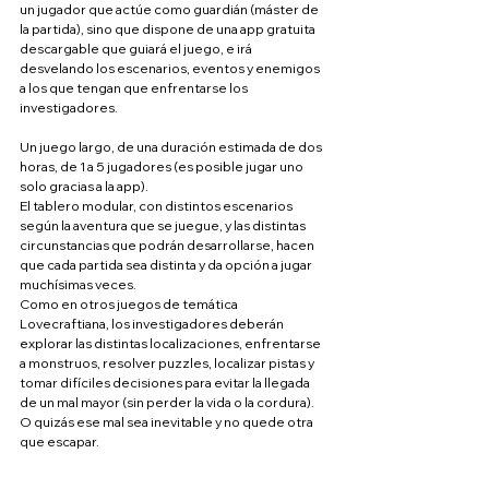
un jugador que actúe como guardián (máster de 
la partida), sino que dispone de una app gratuita 
descargable que guiará el juego, e irá 
desvelando los escenarios, eventos y enemigos 
a los que tengan que enfrentarse los 
investigadores.
Un juego largo, de una duración estimada de dos 
horas, de 1 a 5 jugadores (es posible jugar uno 
solo gracias a la app).
El tablero modular, con distintos escenarios 
según la aventura que se juegue, y las distintas 
circunstancias que podrán desarrollarse, hacen 
que cada partida sea distinta y da opción a jugar 
muchísimas veces.
Como en otros juegos de temática 
Lovecraftiana, los investigadores deberán 
explorar las distintas localizaciones, enfrentarse 
a monstruos, resolver puzzles, localizar pistas y 
tomar difíciles decisiones para evitar la llegada 
de un mal mayor (sin perder la vida o la cordura). 
O quizás ese mal sea inevitable y no quede otra 
que escapar.