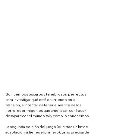
Son tiempos oscuros y tenebrosos, perfectos 
para investigar qué está ocurriendo en la 
Mansión, e intentar detener el avance de los 
horrores primigenios que amenazan con hacer 
desaparecer el mundo tal y como lo conocemos.
La segunda edición del juego (que trae un kit de 
adaptación si tienes el primero), ya no precisa de 