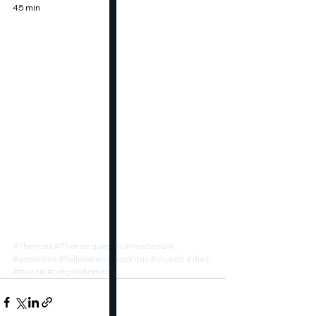
45 min
#7heroes
#7heroesjuegos
#mysterium
#asmodee
#halloween
#espiritus
#cluedo
#dixit
#murcia
#juegosdemesa