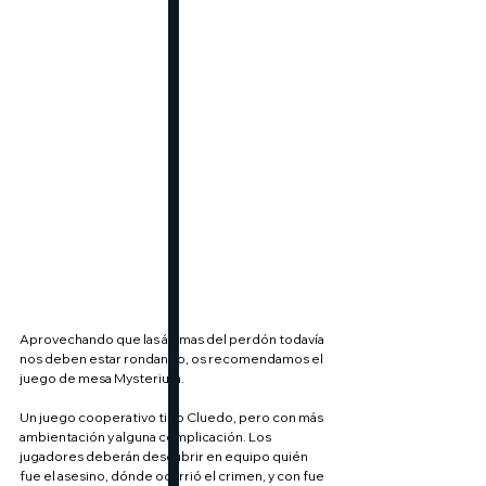
Aprovechando que las ánimas del perdón todavía 
nos deben estar rondando, os recomendamos el 
juego de mesa Mysterium.
Un juego cooperativo tipo Cluedo, pero con más 
ambientación y alguna complicación. Los 
jugadores deberán descubrir en equipo quién 
fue el asesino, dónde ocurrió el crimen, y con fue 