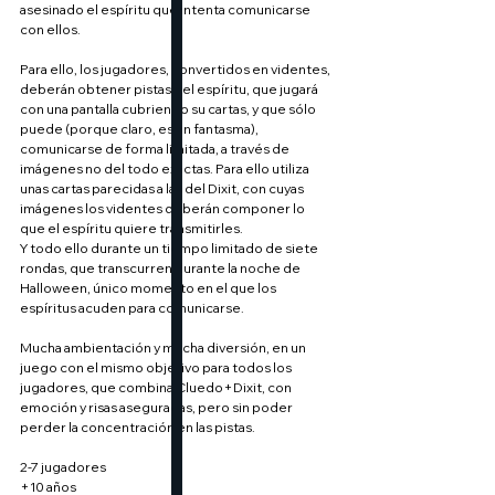
asesinado el espíritu que intenta comunicarse 
con ellos.
Para ello, los jugadores, convertidos en videntes, 
deberán obtener pistas del espíritu, que jugará 
con una pantalla cubriendo su cartas, y que sólo 
puede (porque claro, es un fantasma), 
comunicarse de forma limitada, a través de 
imágenes no del todo exactas. Para ello utiliza 
unas cartas parecidas a las del Dixit, con cuyas 
imágenes los videntes deberán componer lo 
que el espíritu quiere transmitirles.
Y todo ello durante un tiempo limitado de siete 
rondas, que transcurren durante la noche de 
Halloween, único momento en el que los 
espíritus acuden para comunicarse.
Mucha ambientación y mucha diversión, en un 
juego con el mismo objetivo para todos los 
jugadores, que combina Cluedo+Dixit, con 
emoción y risas aseguradas, pero sin poder 
perder la concentración en las pistas.
2-7 jugadores
+10 años