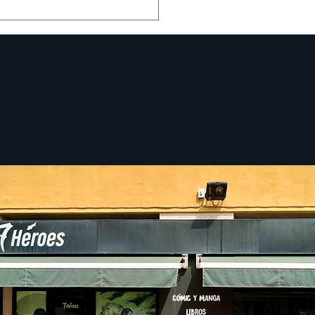
ernesdefiguras con
uto