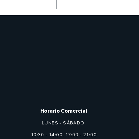
Descaje Gigante de
Hierro
Nos ha salido un novio para
nuestro EVA gigante, a veces
amable y sonriente, a veces
temible y furioso. Esperamos
que os guste mucho....
Horario Comercial
LUNES - SÁBADO
10:30 - 14:00, 17:00 - 21:00