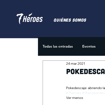
Quiénes somos
Todas las entradas
Eventos
24 mar 2021
Juegos de Cartas
Activida
Pokedesca
Pokedescaje: abriendo l
#7heroes
#7heroesmer
Ver menos