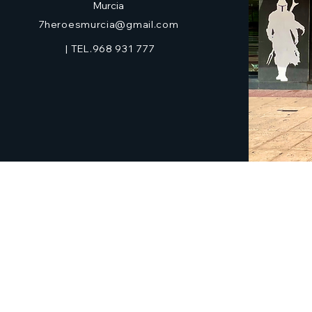
Murcia
7heroesmurcia@gmail.com
| TEL.968 931 777