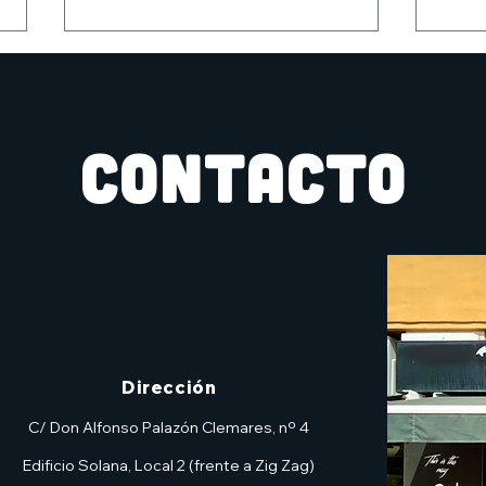
CONTACTO
Feliz día del padre con
#vi
Darth vader
Nar
Dirección
C/ Don Alfonso Palazón Clemares, nº 4
Edificio Solana, Local 2 (frente a Zig Zag)