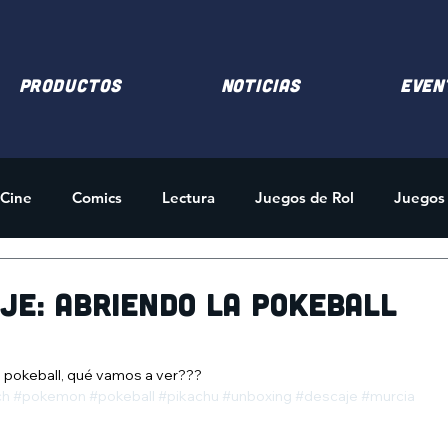
PRODUCTOS
NOTICIAS
EVEN
Cine
Comics
Lectura
Juegos de Rol
Juegos
des
Merchandising
je: abriendo la Pokeball
a pokeball, qué vamos a ver???
ch
#pokemon
#pokeball
#pikachu
#unboxing
#descaje
#murcia