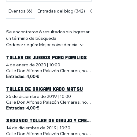
Eventos (6)
Entradas del blog (342)
Otras páginas (10)
Se encontraron 6 resultados sin ingresar
un término de búsqueda
Ordenar según:
Mejor coincidencia
TALLER DE JUEGOS PARA FAMILIAS
4 de enero de 2020
|
10:00
Calle Don Alfonso Palazón Clemares, no 4, Murcia, España
Entradas: 4,00 €
TALLER DE ORIGAMI KADO MATSU
26 de diciembre de 2019
|
10:00
Calle Don Alfonso Palazón Clemares, no 4, Murcia, España
Entradas: 4,00 €
SEGUNDO TALLER DE DIBUJO Y CREATIVIDAD PARA NIÑOS
14 de diciembre de 2019
|
10:30
Calle Don Alfonso Palazón Clemares, no 4, Murcia, España