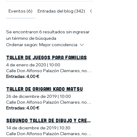
Eventos (6)
Entradas del blog (342)
Otras páginas (10)
Se encontraron 6 resultados sin ingresar
un término de búsqueda
Ordenar según:
Mejor coincidencia
TALLER DE JUEGOS PARA FAMILIAS
4 de enero de 2020
|
10:00
Calle Don Alfonso Palazón Clemares, no 4, Murcia, España
Entradas: 4,00 €
TALLER DE ORIGAMI KADO MATSU
26 de diciembre de 2019
|
10:00
Calle Don Alfonso Palazón Clemares, no 4, Murcia, España
Entradas: 4,00 €
SEGUNDO TALLER DE DIBUJO Y CREATIVIDAD PARA NIÑOS
14 de diciembre de 2019
|
10:30
Calle Don Alfonso Palazón Clemares, no 4, Murcia, España