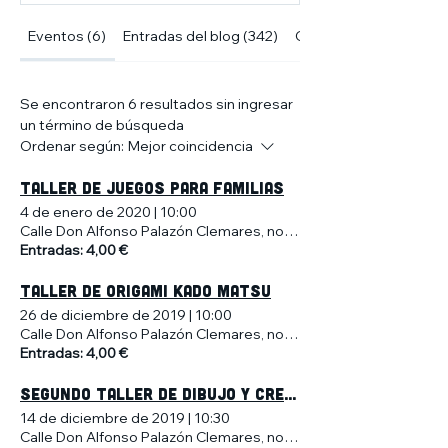
Eventos (6)
Entradas del blog (342)
Otras páginas (10)
Se encontraron 6 resultados sin ingresar
un término de búsqueda
Ordenar según:
Mejor coincidencia
TALLER DE JUEGOS PARA FAMILIAS
4 de enero de 2020
|
10:00
Calle Don Alfonso Palazón Clemares, no 4, Murcia, España
Entradas: 4,00 €
TALLER DE ORIGAMI KADO MATSU
26 de diciembre de 2019
|
10:00
Calle Don Alfonso Palazón Clemares, no 4, Murcia, España
Entradas: 4,00 €
SEGUNDO TALLER DE DIBUJO Y CREATIVIDAD PARA NIÑOS
14 de diciembre de 2019
|
10:30
Calle Don Alfonso Palazón Clemares, no 4, Murcia, España