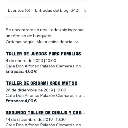
Eventos (6)
Entradas del blog (342)
Otras páginas (10)
Se encontraron 6 resultados sin ingresar
un término de búsqueda
Ordenar según:
Mejor coincidencia
TALLER DE JUEGOS PARA FAMILIAS
4 de enero de 2020
|
10:00
Calle Don Alfonso Palazón Clemares, no 4, Murcia, España
Entradas: 4,00 €
TALLER DE ORIGAMI KADO MATSU
26 de diciembre de 2019
|
10:00
Calle Don Alfonso Palazón Clemares, no 4, Murcia, España
Entradas: 4,00 €
SEGUNDO TALLER DE DIBUJO Y CREATIVIDAD PARA NIÑOS
14 de diciembre de 2019
|
10:30
Calle Don Alfonso Palazón Clemares, no 4, Murcia, España