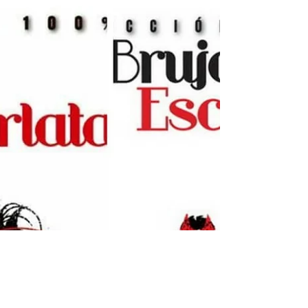
King y Gabriel H. Walta
Diría que ya hemos pasado lo fundamental para
entender el arco que va a tratar la serie de tv,
vistos los tráilers, pero seguramente este...